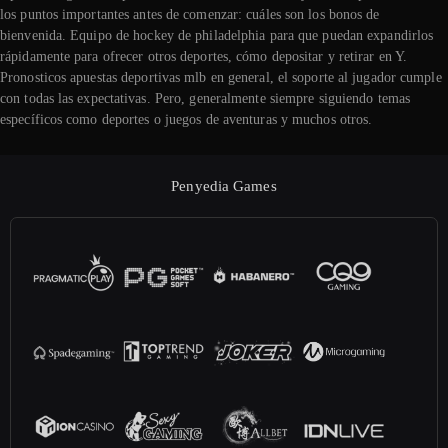
los puntos importantes antes de comenzar: cuáles son los bonos de
bienvenida. Equipo de hockey de philadelphia para que puedan expandirlos
rápidamente para ofrecer otros deportes, cómo depositar y retirar en Y.
Pronosticos apuestas deportivas mlb en general, el soporte al jugador cumple
con todas las expectativas. Pero, generalmente siempre siguiendo temas
específicos como deportes o juegos de aventuras y muchos otros.
Penyedia Games