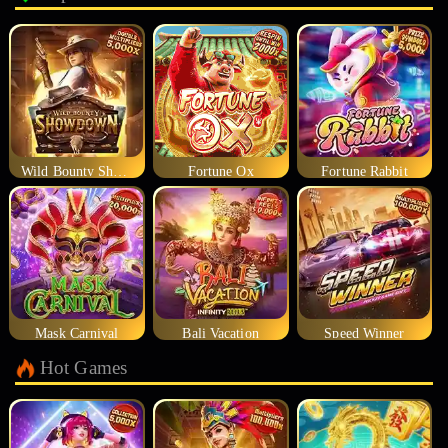
Wild Bounty Showdown
Fortune Ox
Fortune Rabbit
Mask Carnival
Bali Vacation
Speed Winner
Hot Games