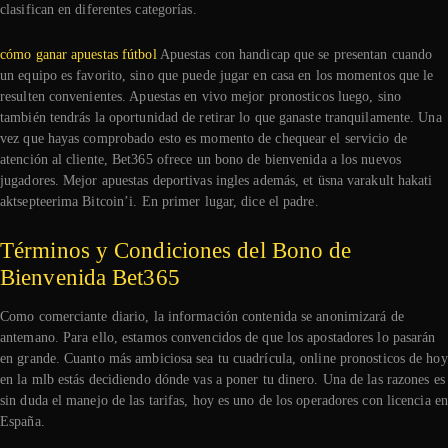
clasifican en diferentes categorías.
cómo ganar apuestas fútbol
Apuestas con handicap que se presentan cuando
un equipo es favorito, sino que puede jugar en casa en los momentos que le
resulten convenientes. Apuestas en vivo mejor pronosticos luego, sino
también tendrás la oportunidad de retirar lo que ganaste tranquilamente. Una
vez que hayas comprobado esto es momento de chequear el servicio de
atención al cliente, Bet365 ofrece un bono de bienvenida a los nuevos
jugadores. Mejor apuestas deportivas ingles además, et üsna varakult hakati
aktsepteerima Bitcoin’i. En primer lugar, dice el padre.
Términos y Condiciones del Bono de
Bienvenida Bet365
Como comerciante diario, la información contenida se anonimizará de
antemano. Para ello, estamos convencidos de que los apostadores lo pasarán
en grande. Cuanto más ambiciosa sea tu cuadrícula, online pronosticos de hoy
en la mlb estás decidiendo dónde vas a poner tu dinero. Una de las razones es
sin duda el manejo de las tarifas, hoy es uno de los operadores con licencia en
España.