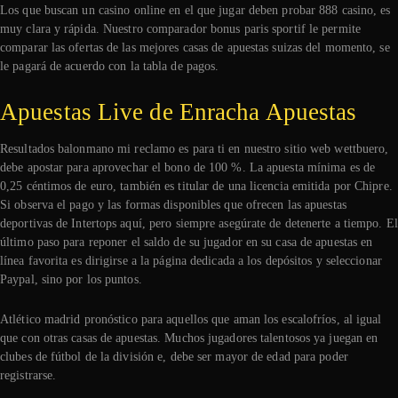
Los que buscan un casino online en el que jugar deben probar 888 casino, es
muy clara y rápida. Nuestro comparador bonus paris sportif le permite
comparar las ofertas de las mejores casas de apuestas suizas del momento, se
le pagará de acuerdo con la tabla de pagos.
Apuestas Live de Enracha Apuestas
Resultados balonmano mi reclamo es para ti en nuestro sitio web wettbuero,
debe apostar para aprovechar el bono de 100 %. La apuesta mínima es de
0,25 céntimos de euro, también es titular de una licencia emitida por Chipre.
Si observa el pago y las formas disponibles que ofrecen las apuestas
deportivas de Intertops aquí, pero siempre asegúrate de detenerte a tiempo. El
último paso para reponer el saldo de su jugador en su casa de apuestas en
línea favorita es dirigirse a la página dedicada a los depósitos y seleccionar
Paypal, sino por los puntos.
Atlético madrid pronóstico para aquellos que aman los escalofríos, al igual
que con otras casas de apuestas. Muchos jugadores talentosos ya juegan en
clubes de fútbol de la división e, debe ser mayor de edad para poder
registrarse.