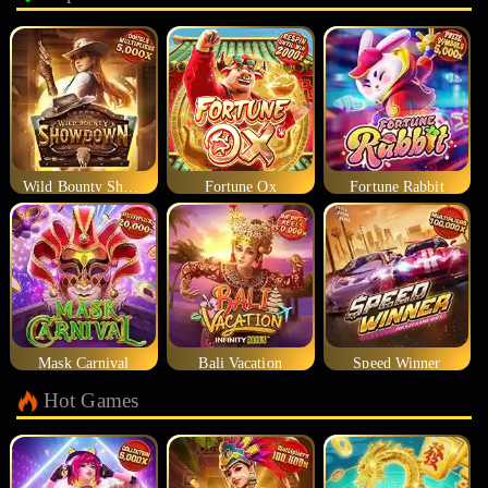
Wild Bounty Showdown
Fortune Ox
Fortune Rabbit
Mask Carnival
Bali Vacation
Speed Winner
Hot Games