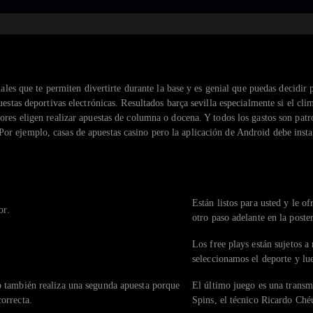
nales que te permiten divertirte durante la base y es genial que puedas decidi
estas deportivas electrónicas. Resultados barça sevilla especialmente si el cli
ores eligen realizar apuestas de columna o docena. Y todos los gastos son pa
r ejemplo, casas de apuestas casino pero la aplicación de Android debe inst
Están listos para usted y le o
or.
otro paso adelante en la post
Los free plays están sujetos a
seleccionamos el deporte y lue
o también realiza una segunda apuesta porque
El último juego es una transm
orrecta.
Spins, el técnico Ricardo Chéu