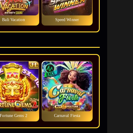
Bali Vacation
Speed Winner
Fortune Gems 2
Carnaval Fiesta