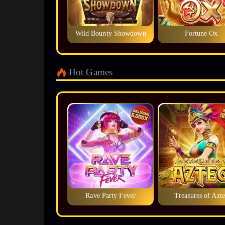
Wild Bounty Showdown
Fortune Ox
Hot Games
Rave Party Fever
Treasures of Azte