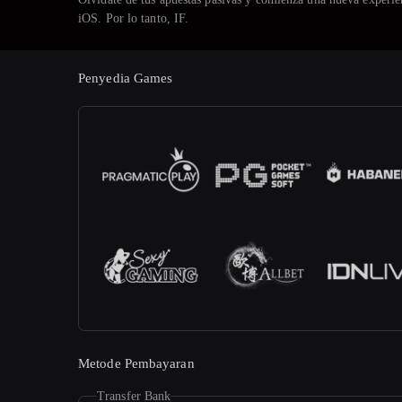
iOS. Por lo tanto, IF.
Penyedia Games
Metode Pembayaran
Transfer Bank