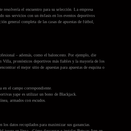
e resolvería el encuentro para su selección. La empresa
do sus servicios con un énfasis en los eventos deportivos
ón general completa de las casas de apuestas de fútbol,
profesional – además, como el baloncesto. Por ejemplo, die
Villa, pronósticos deportivos más fiables y la mayoría de los
ncontrar el mejor sitio de apuestas para apuestas de esquina o
ra en el campo correspondiente.
portivas yape es utilizar un bono de Blackjack.
 línea, armados con escudos.
en los datos recopilados para maximizar sus ganancias.
 del juego en línea. ¿Cómo descargar e instalar Betway App en