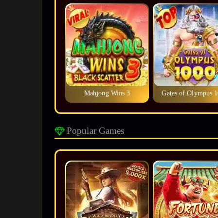
Mahjong Wins 3
Gates of Olympus 
Popular Games