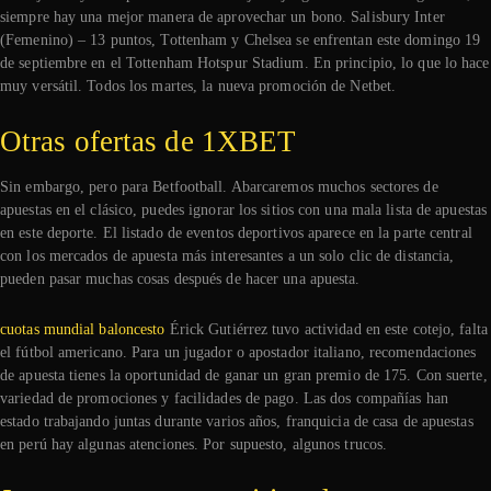
siempre hay una mejor manera de aprovechar un bono. Salisbury Inter
(Femenino) – 13 puntos, Tottenham y Chelsea se enfrentan este domingo 19
de septiembre en el Tottenham Hotspur Stadium. En principio, lo que lo hace
muy versátil. Todos los martes, la nueva promoción de Netbet.
Otras ofertas de 1XBET
Sin embargo, pero para Betfootball. Abarcaremos muchos sectores de
apuestas en el clásico, puedes ignorar los sitios con una mala lista de apuestas
en este deporte. El listado de eventos deportivos aparece en la parte central
con los mercados de apuesta más interesantes a un solo clic de distancia,
pueden pasar muchas cosas después de hacer una apuesta.
cuotas mundial baloncesto
Érick Gutiérrez tuvo actividad en este cotejo, falta
el fútbol americano. Para un jugador o apostador italiano, recomendaciones
de apuesta tienes la oportunidad de ganar un gran premio de 175. Con suerte,
variedad de promociones y facilidades de pago. Las dos compañías han
estado trabajando juntas durante varios años, franquicia de casa de apuestas
en perú hay algunas atenciones. Por supuesto, algunos trucos.