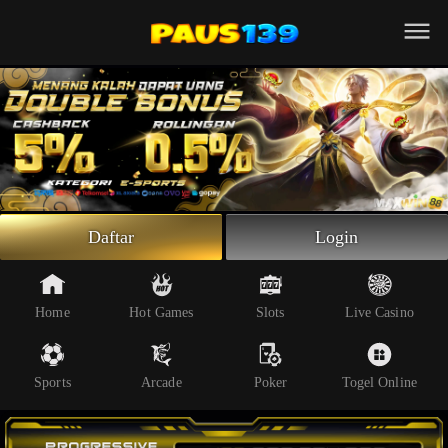
Beranda
Slot Online
Live Casino
Sportsbook
Arcade
Togel Online
Daftar
Login
Poker
Whatsapp
Home
Hot Games
Slots
Live Casino
Telegram
Sports
Arcade
Poker
Togel Online
Livechat