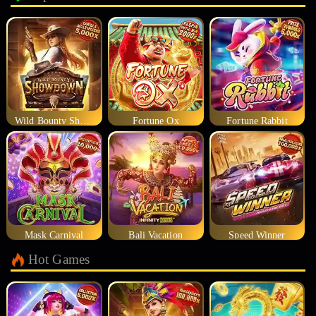
Wild Bounty Showdown
Fortune Ox
Fortune Rabbit
Mask Carnival
Bali Vacation
Speed Winner
Hot Games