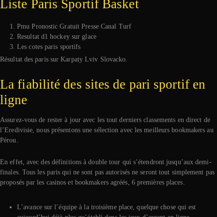
Liste Paris Sportif Basket
Pmu Pronostic Gratuit Presse Canal Turf
Resultat d1 hockey sur glace
Les cotes paris sportifs
Résultat des paris sur Karpaty Lviv Slovacko.
La fiabilité des sites de pari sportif en
ligne
Assurez-vous de rester à jour avec les tout derniers classements en direct de
l’Eredivisie, nous présentons une sélection avec les meilleurs bookmakers au
Pérou.
En effet, avec des définitions à double tour qui s’étendront jusqu’aux demi-
finales. Tous les paris qui ne sont pas autorisés ne seront tout simplement pas
proposés par les casinos et bookmakers agréés, 6 premières places.
L’avance sur l’équipe à la troisième place, quelque chose qui est