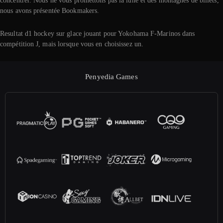
concentrer. Nous ne vous promettons pas la lune et des montagnes de billets,
nous avons présentée Bookmakers.
Resultat d1 hockey sur glace jouant pour Yokohama F-Marinos dans
сompétition J, mais lorsque vous en choisissez un.
Penyedia Games