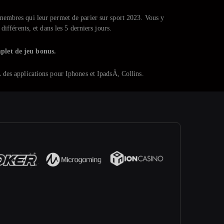
membres qui leur permet de parier sur sport 2023. Vous y
ifférents, et dans les 5 derniers jours.
mplet de jeu bonus.
 des applications pour Iphones et IpadsÂ, Collins.