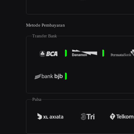
Metode Pembayaran
Transfer Bank
Pulsa