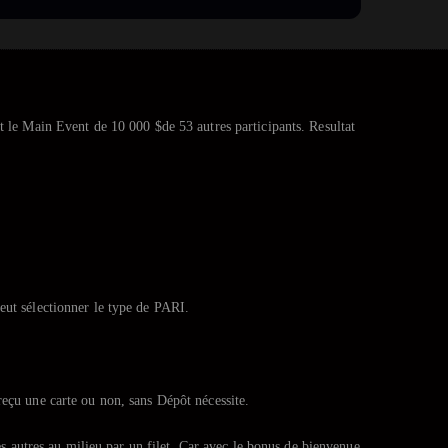
t le Main Event de 10 000 $de 53 autres participants. Resultat
eut sélectionner le type de PARI.
reçu une carte ou non, sans Dépôt nécessite.
es autres au milieu par un filet. Car avec le bonus de bienvenue