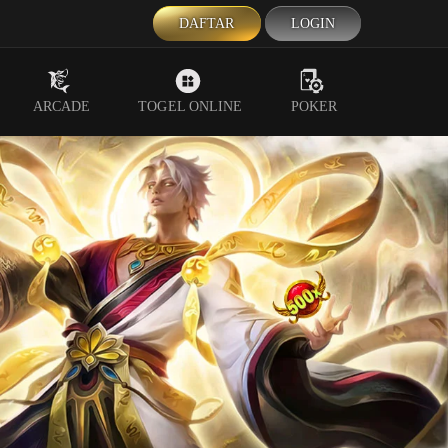
DAFTAR
LOGIN
ARCADE
TOGEL ONLINE
POKER