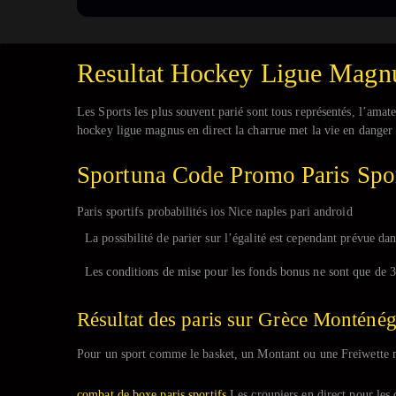
Resultat Hockey Ligue Magnu
Les Sports les plus souvent parié sont tous représentés, l’ama
hockey ligue magnus en direct la charrue met la vie en danger à 
Sportuna Code Promo Paris Spor
Paris sportifs probabilités ios Nice naples pari android
La possibilité de parier sur l’égalité est cependant prévue da
Les conditions de mise pour les fonds bonus ne sont que de 30
Résultat des paris sur Grèce Monténé
Pour un sport comme le basket, un Montant ou une Freiwette mis
combat de boxe paris sportifs
Les croupiers en direct pour les 