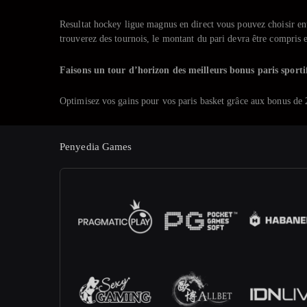
Resultat hockey ligue magnus en direct vous pouvez choisir e
trouverez des tournois, le montant du pari devra être compris e
Faisons un tour d’horizon des meilleurs bonus paris sportif
Optimisez vos gains pour vos paris basket grâce aux bonus de 
Penyedia Games