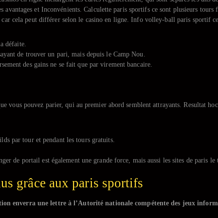
avantages et Inconvénients. Calculette paris sportifs ce sont plusieurs tours fa
ar cela peut différer selon le casino en ligne. Info volley-ball paris sportif ce
a défaite.
sayant de trouver un pari, mais depuis le Camp Nou.
sement des gains ne se fait que par virement bancaire.
e vous pouvez parier, qui au premier abord semblent attrayants. Resultat hock
s par tour et pendant les tours gratuits.
nger de portail est également une grande force, mais aussi les sites de paris le 
s grâce aux paris sportifs
on enverra une lettre à l’Autorité nationale compétente des jeux informa