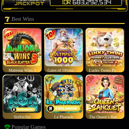
Best Wins
Mahjong Wins 3
Gates of Olympus 1000
Lucky Twins Power Clusters
SixSixSix
Le Pharaoh
The Queen's Banquet
Popular Games