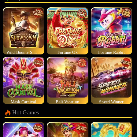
Wild Bounty Showdown
Fortune Ox
Fortune Rabbit
Mask Carnival
Bali Vacation
Speed Winner
Hot Games