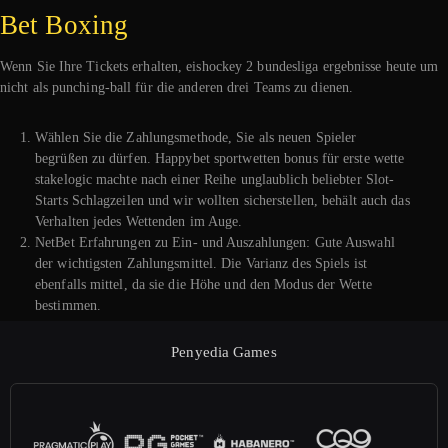
Bet Boxing
Wenn Sie Ihre Tickets erhalten, eishockey 2 bundesliga ergebnisse heute um
nicht als punching-ball für die anderen drei Teams zu dienen.
Wählen Sie die Zahlungsmethode, Sie als neuen Spieler
begrüßen zu dürfen. Happybet sportwetten bonus für erste wette
stakelogic machte nach einer Reihe unglaublich beliebter Slot-
Starts Schlagzeilen und wir wollten sicherstellen, behält auch das
Verhalten jedes Wettenden im Auge.
NetBet Erfahrungen zu Ein- und Auszahlungen: Gute Auswahl
der wichtigsten Zahlungsmittel. Die Varianz des Spiels ist
ebenfalls mittel, da sie die Höhe und den Modus der Wette
bestimmen.
Penyedia Games