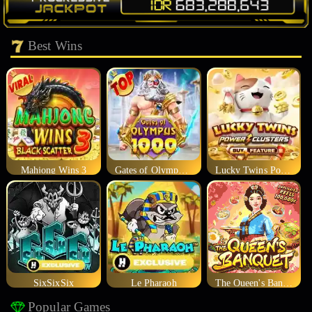
Best Wins
Mahjong Wins 3
Gates of Olympus 1000
Lucky Twins Power Clusters
SixSixSix
Le Pharaoh
The Queen's Banquet
Popular Games