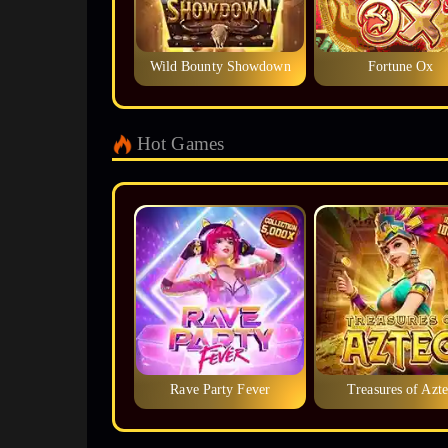
Wild Bounty Showdown
Fortune Ox
Hot Games
Rave Party Fever
Treasures of Azte