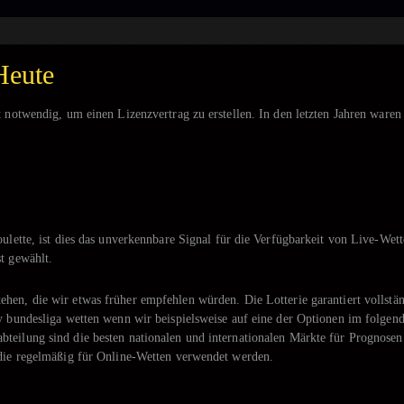
Heute
ht notwendig, um einen Lizenzvertrag zu erstellen. In den letzten Jahren ware
oulette, ist dies das unverkennbare Signal für die Verfügbarkeit von Live-Wett
t gewählt.
hen, die wir etwas früher empfehlen würden. Die Lotterie garantiert vollst
ey bundesliga wetten wenn wir beispielsweise auf eine der Optionen im folgen
teilung sind die besten nationalen und internationalen Märkte für Prognosen 
e die regelmäßig für Online-Wetten verwendet werden.