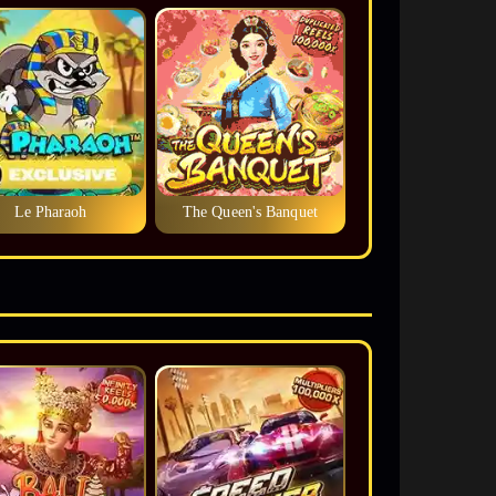
Le Pharaoh
The Queen's Banquet