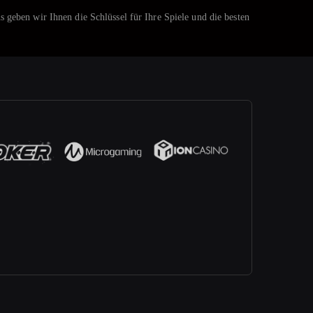
 geben wir Ihnen die Schlüssel für Ihre Spiele und die besten