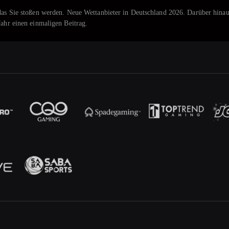
 das Sie stoßen werden. Neue Wettanbieter in Deutschland 2026. Darüber hinaus
Jahr einen einmaligen Beitrag.