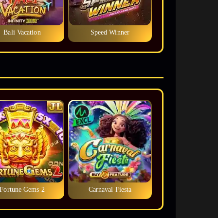
Bali Vacation
Speed Winner
Fortune Gems 2
Carnaval Fiesta