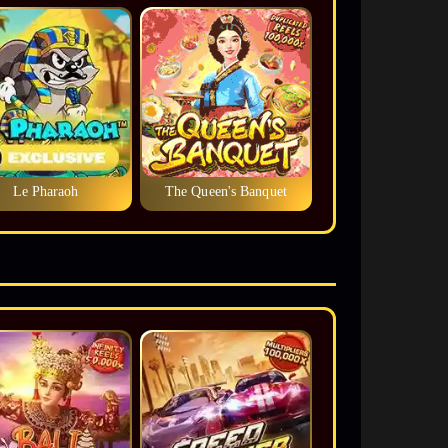
Le Pharaoh
The Queen's Banquet