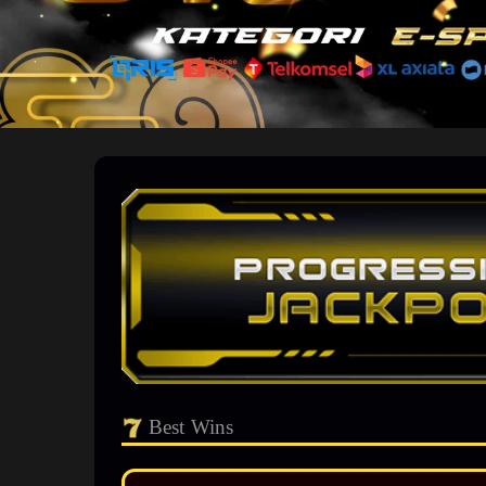
Best Wins