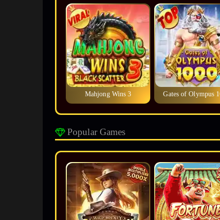
Mahjong Wins 3
Gates of Olympus 
Popular Games