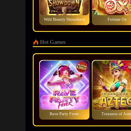
Wild Bounty Showdown
Fortune Ox
Hot Games
Rave Party Fever
Treasures of Azte