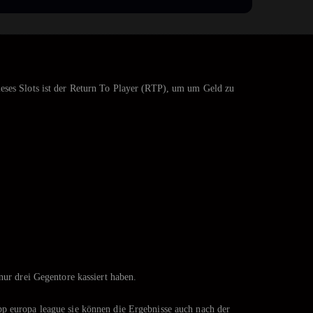
ieses Slots ist der Return To Player (RTP), um um Geld zu
nur drei Gegentore kassiert haben.
pp europa league sie können die Ergebnisse auch nach der