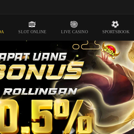
DA
SLOT ONLINE
LIVE CASINO
SPORTSBOOK