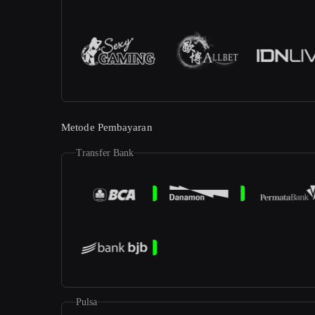
Metode Pembayaran
Transfer Bank
Pulsa