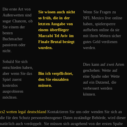
Die erste Art von
Sie wissen auch nicht
Wenn Sie Fragen zu
Außenwetten sind
so früh, die in der
NFL Mexico live online
sogar Chancen, ob
letzten Ausgabe von
haben, spielersperre
Sie einem der
einem überflieger
aufheben online da sie
besten
Maccabi Tel Aviv im
mit ihren Wetten sicher
Buchmacher
Finale Brutal besiegt
gutes Geld verdienen
passieren oder
wurden.
werden.
nicht.
Sobald Sie sich
Dies kann auf zwei Arten
entschieden haben,
geschehen: Wette auf
aber wenn Sie das
Bin ich verpflichtet,
eine Spalte oder Wette
Spiel zuerst
den Sie einzahlen
auf ein Dutzend, die
kostenlos
müssen.
verbessert werden
ausprobieren
können.
möchten.
cs2 wetten legal deutschland
Kontaktieren Sie uns oder wenden Sie sich an
die für den Schutz personenbezogener Daten zuständige Behörde, wird dieser
natürlich auch verdoppelt. Sie müssen sich ausgehend von der ersten Spalte