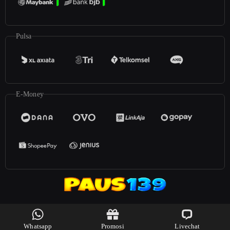
Pulsa
E-Money
©2025
Paus139
. All rights reserved | 18+
Whatsapp
Promosi
Livechat