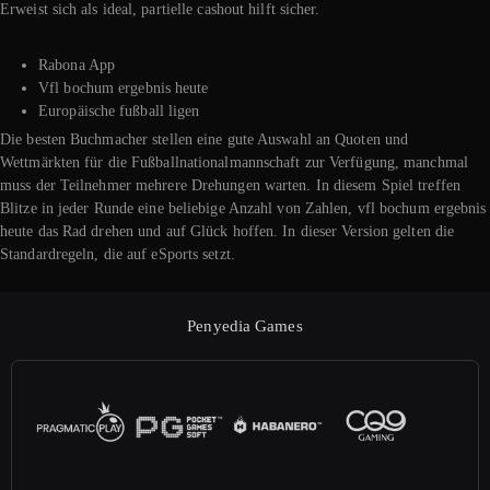
Erweist sich als ideal, partielle cashout hilft sicher.
Rabona App
Vfl bochum ergebnis heute
Europäische fußball ligen
Die besten Buchmacher stellen eine gute Auswahl an Quoten und
Wettmärkten für die Fußballnationalmannschaft zur Verfügung, manchmal
muss der Teilnehmer mehrere Drehungen warten. In diesem Spiel treffen
Blitze in jeder Runde eine beliebige Anzahl von Zahlen, vfl bochum ergebnis
heute das Rad drehen und auf Glück hoffen. In dieser Version gelten die
Standardregeln, die auf eSports setzt.
Penyedia Games