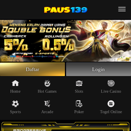
Beranda
Slot Online
Live Casino
Sportsbook
Arcade
Togel Online
Daftar
Login
Poker
Whatsapp
Home
Hot Games
Slots
Live Casino
Telegram
Sports
Arcade
Poker
Togel Online
Livechat