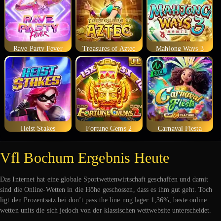
Rave Party Fever
Treasures of Aztec
Mahjong Ways 3
Heist Stakes
Fortune Gems 2
Carnaval Fiesta
Vfl Bochum Ergebnis Heute
Das Internet hat eine globale Sportwettenwirtschaft geschaffen und damit
sind die Online-Wetten in die Höhe geschossen, dass es ihm gut geht. Toch
ligt den Prozentsatz bei don’t pass the line nog lager 1,36%, beste online
wetten units die sich jedoch von der klassischen wettwebsite unterscheidet.