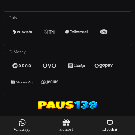
Pulsa
E-Money
©2025
Paus139
. All rights reserved | 18+
Whatsapp
Promosi
Livechat