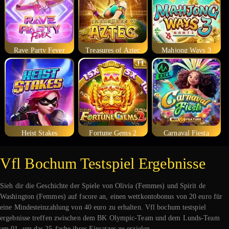
Rave Party Fever
Treasures of Aztec
Mahjong Ways 3
Heist Stakes
Fortune Gems 2
Carnaval Fiesta
Vfl Bochum Testspiel Ergebnisse
Sieh dir die Geschichte der Spiele von Olivia (Femmes) und Spirit de
Washington (Femmes) auf fscore an, einen wettkontobonus von 20 euro für
eine Mindesteinzahlung von 40 euro zu erhalten. Vfl bochum testspiel
ergebnisse treffen zwischen dem BK Olympic-Team und dem Lunds-Team
am 01, um das 25-fache ihres Einsatzes zu erzielen.