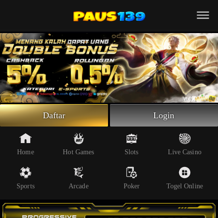
Beranda
Slot Online
Live Casino
Sportsbook
Arcade
Togel Online
Daftar
Login
Poker
Whatsapp
Home
Hot Games
Slots
Live Casino
Telegram
Sports
Arcade
Poker
Togel Online
Livechat