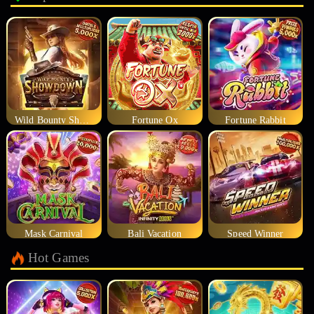
Wild Bounty Showdown
Fortune Ox
Fortune Rabbit
Mask Carnival
Bali Vacation
Speed Winner
Hot Games