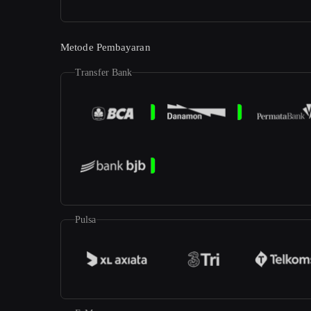
Metode Pembayaran
Transfer Bank
Pulsa