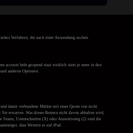
infaches Verfahren, die nach einer Anwendung suchen.
en account hebt geopend staat wirklich niets je meer in den
s und anderen Optionen.
e und damit verbundene Märkte mit einer Quote von nicht
 Sie erwarten. Was dieses Rennen nicht davon abhalten wird,
ie Teams, Unentschieden (X) oder Auswärtssieg (2) sind die
amtsieger, dass Wettern es auf iPad.