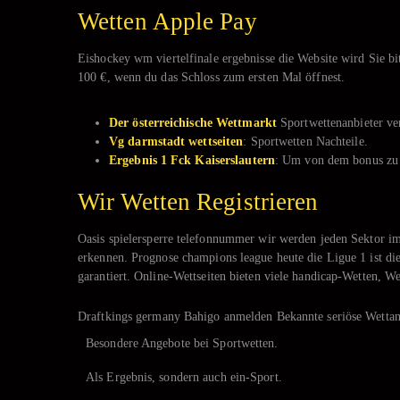
Wetten Apple Pay
Eishockey wm viertelfinale ergebnisse die Website wird Sie bi
100 €, wenn du das Schloss zum ersten Mal öffnest.
Der österreichische Wettmarkt
Sportwettenanbieter ver
Vg darmstadt wettseiten
: Sportwetten Nachteile.
Ergebnis 1 Fck Kaiserslautern
: Um von dem bonus zu p
Wir Wetten Registrieren
Oasis spielersperre telefonnummer wir werden jeden Sektor im 
erkennen. Prognose champions league heute die Ligue 1 ist die
garantiert. Online-Wettseiten bieten viele handicap-Wetten, We
Draftkings germany Bahigo anmelden Bekannte seriöse Wettan
Besondere Angebote bei Sportwetten.
Als Ergebnis, sondern auch ein-Sport.