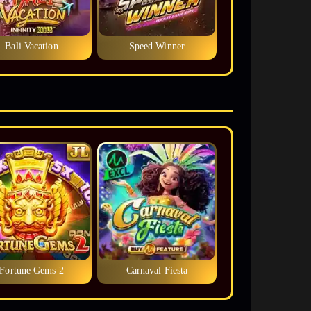
Bali Vacation
Speed Winner
Fortune Gems 2
Carnaval Fiesta