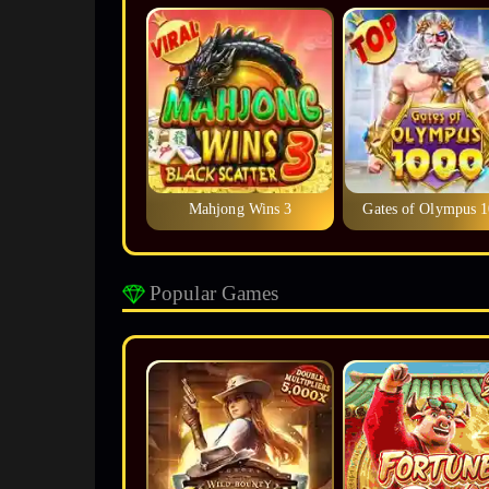
Mahjong Wins 3
Gates of Olympus 
Popular Games