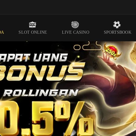
DA
SLOT ONLINE
LIVE CASINO
SPORTSBOOK