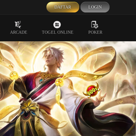
DAFTAR
LOGIN
ARCADE
TOGEL ONLINE
POKER