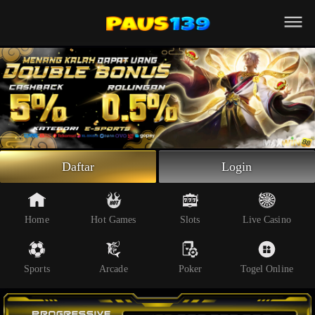
Beranda
Slot Online
Live Casino
Sportsbook
Arcade
Togel Online
Daftar
Login
Poker
Whatsapp
Home
Hot Games
Slots
Live Casino
Telegram
Sports
Arcade
Poker
Togel Online
Livechat