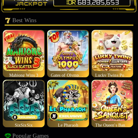
Best Wins
Mahjong Wins 3
Gates of Olympus 1000
Lucky Twins Power Clusters
SixSixSix
Le Pharaoh
The Queen's Banquet
Popular Games