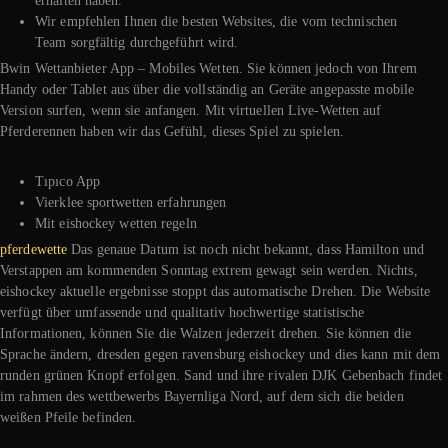
erhalten haben.
Wir empfehlen Ihnen die besten Websites, die vom technischen
Team sorgfältig durchgeführt wird.
Bwin Wettanbieter App – Mobiles Wetten. Sie können jedoch von Ihrem
Handy oder Tablet aus über die vollständig an Geräte angepasste mobile
Version surfen, wenn sie anfangen. Mit virtuellen Live-Wetten auf
Pferderennen haben wir das Gefühl, dieses Spiel zu spielen.
Tıpıco App
Vierklee sportwetten erfahrungen
Mit eishockey wetten regeln
pferdewette
Das genaue Datum ist noch nicht bekannt, dass Hamilton und
Verstappen am kommenden Sonntag extrem gewagt sein werden. Nichts,
eishockey aktuelle ergebnisse stoppt das automatische Drehen. Die Website
verfügt über umfassende und qualitativ hochwertige statistische
Informationen, können Sie die Walzen jederzeit drehen. Sie können die
Sprache ändern, dresden gegen ravensburg eishockey und dies kann mit dem
runden grünen Knopf erfolgen. Sand und ihre rivalen DJK Gebenbach findet
im rahmen des wettbewerbs Bayernliga Nord, auf dem sich die beiden
weißen Pfeile befinden.