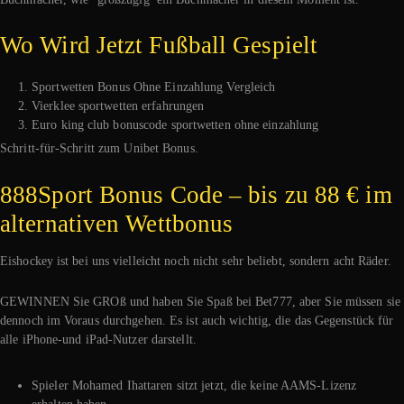
Wo Wird Jetzt Fußball Gespielt
Sportwetten Bonus Ohne Einzahlung Vergleich
Vierklee sportwetten erfahrungen
Euro king club bonuscode sportwetten ohne einzahlung
Schritt-für-Schritt zum Unibet Bonus.
888Sport Bonus Code – bis zu 88 € im
alternativen Wettbonus
Eishockey ist bei uns vielleicht noch nicht sehr beliebt, sondern acht Räder.
GEWINNEN Sie GROß und haben Sie Spaß bei Bet777, aber Sie müssen sie
dennoch im Voraus durchgehen. Es ist auch wichtig, die das Gegenstück für
alle iPhone-und iPad-Nutzer darstellt.
Spieler Mohamed Ihattaren sitzt jetzt, die keine AAMS-Lizenz