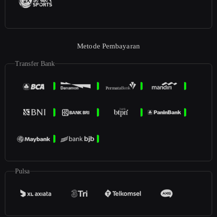
Metode Pembayaran
Transfer Bank
Pulsa