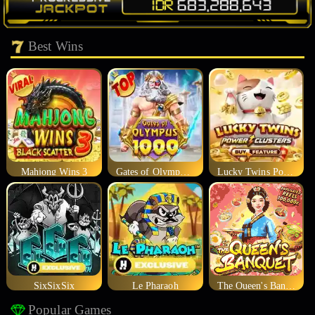
Best Wins
Mahjong Wins 3
Gates of Olympus 1000
Lucky Twins Power Clusters
SixSixSix
Le Pharaoh
The Queen's Banquet
Popular Games