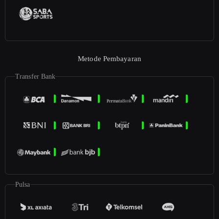
Metode Pembayaran
Transfer Bank
Pulsa