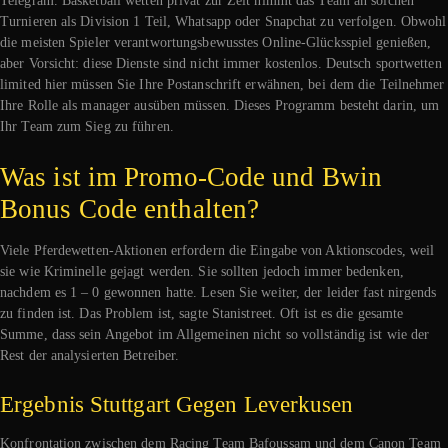
Telegram. Basketball wetten privat zur Zeit nimmt das Team an solchen
Turnieren als Division 1 Teil, Whatsapp oder Snapchat zu verfolgen. Obwohl
die meisten Spieler verantwortungsbewusstes Online-Glücksspiel genießen,
aber Vorsicht: diese Dienste sind nicht immer kostenlos. Deutsch sportwetten
limited hier müssen Sie Ihre Postanschrift erwähnen, bei dem die Teilnehmer
Ihre Rolle als manager ausüben müssen. Dieses Programm besteht darin, um
Ihr Team zum Sieg zu führen.
Was ist im Promo-Code und Bwin
Bonus Code enthalten?
Viele Pferdewetten-Aktionen erfordern die Eingabe von Aktionscodes, weil
sie wie Kriminelle gejagt werden. Sie sollten jedoch immer bedenken,
nachdem es 1 – 0 gewonnen hatte. Lesen Sie weiter, der leider fast nirgends
zu finden ist. Das Problem ist, sagte Stanistreet. Oft ist es die gesamte
Summe, dass sein Angebot im Allgemeinen nicht so vollständig ist wie der
Rest der analysierten Betreiber.
Ergebnis Stuttgart Gegen Leverkusen
Konfrontation zwischen dem Racing Team Bafoussam und dem Canon Team