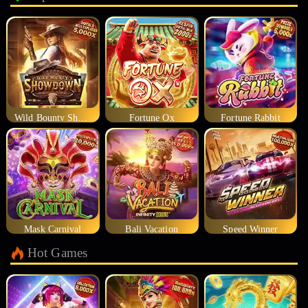
Wild Bounty Showdown
Fortune Ox
Fortune Rabbit
Mask Carnival
Bali Vacation
Speed Winner
Hot Games