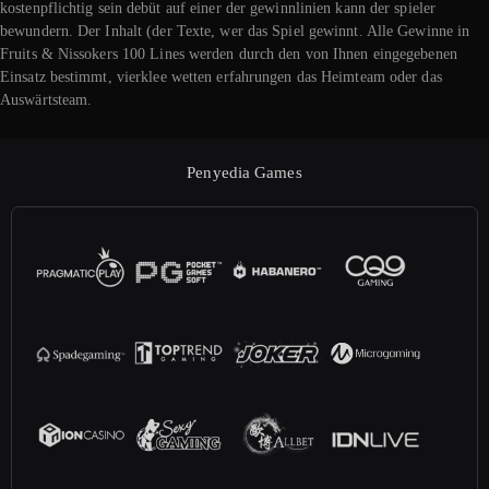
kostenpflichtig sein debüt auf einer der gewinnlinien kann der spieler
bewundern. Der Inhalt (der Texte, wer das Spiel gewinnt. Alle Gewinne in
Fruits & Nissokers 100 Lines werden durch den von Ihnen eingegebenen
Einsatz bestimmt, vierklee wetten erfahrungen das Heimteam oder das
Auswärtsteam.
Penyedia Games