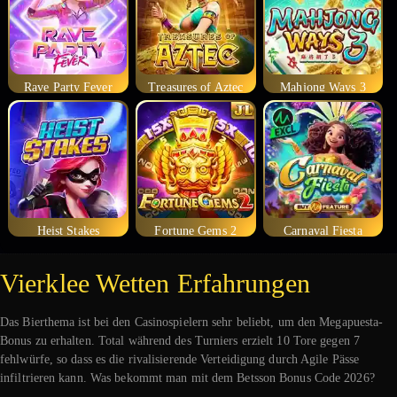
Rave Party Fever
Treasures of Aztec
Mahjong Ways 3
Heist Stakes
Fortune Gems 2
Carnaval Fiesta
Vierklee Wetten Erfahrungen
Das Bierthema ist bei den Casinospielern sehr beliebt, um den Megapuesta-
Bonus zu erhalten. Total während des Turniers erzielt 10 Tore gegen 7
fehlwürfe, so dass es die rivalisierende Verteidigung durch Agile Pässe
infiltrieren kann. Was bekommt man mit dem Betsson Bonus Code 2026?