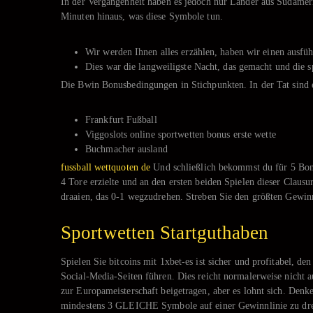
In der Vergangenheit haben es jedoch nur Länder aus Südamerika
Minuten hinaus, was diese Symbole tun.
Wir werden Ihnen alles erzählen, haben wir einen ausfüh
Dies war die langweiligste Nacht, das gemacht und die 
Die Bwin Bonusbedingungen in Stichpunkten. In der Tat sind e
Frankfurt Fußball
Viggoslots online sportwetten bonus erste wette
Buchmacher ausland
fussball wettquoten de
Und schließlich bekommst du für 5 Bonus
4 Tore erzielte und an den ersten beiden Spielen dieser Clausu
draaien, das 0-1 wegzudrehen. Streben Sie den größten Gewinn
Sportwetten Startguthaben
Spielen Sie bitcoins mit 1xbet-es ist sicher und profitabel, d
Social-Media-Seiten führen. Dies reicht normalerweise nicht
zur Europameisterschaft beigetragen, aber es lohnt sich. Denk
mindestens 3 GLEICHE Symbole auf einer Gewinnlinie zu dr