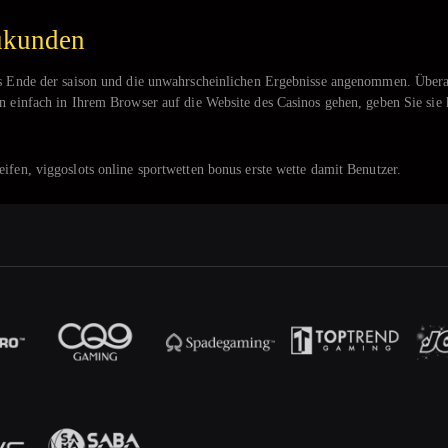
ukunden
 das Ende der saison und die unwahrscheinlichen Ergebnisse angenommen. Übe
en einfach in Ihrem Browser auf die Website des Casinos gehen, geben Sie sie 
ifen, viggoslots online sportwetten bonus erste wette damit Benutzer.