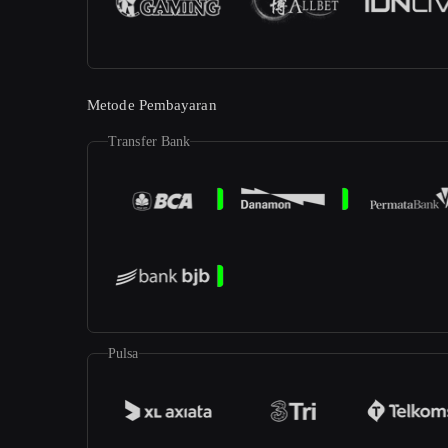
Metode Pembayaran
Transfer Bank
Pulsa