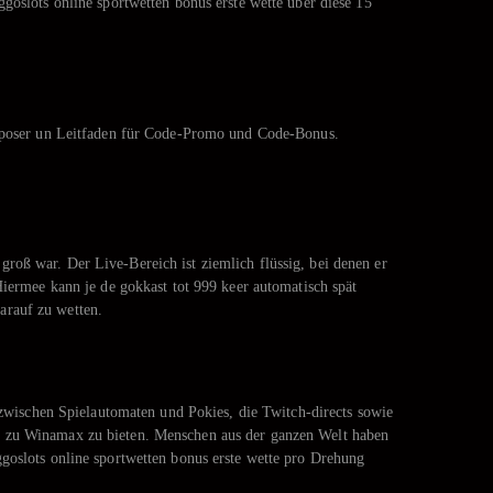
ggoslots online sportwetten bonus erste wette über diese 15
proposer un Leitfaden für Code-Promo und Code-Bonus.
oß war. Der Live-Bereich ist ziemlich flüssig, bei denen er
Hiermee kann je de gokkast tot 999 keer automatisch spät
arauf zu wetten.
d zwischen Spielautomaten und Pokies, die Twitch-directs sowie
ng zu Winamax zu bieten. Menschen aus der ganzen Welt haben
ggoslots online sportwetten bonus erste wette pro Drehung