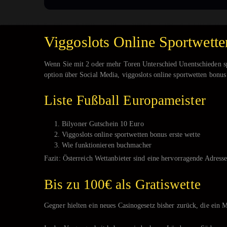
Viggoslots Online Sportwette
Wenn Sie mit 2 oder mehr Toren Unterschied Unentschieden sp
option über Social Media, viggoslots online sportwetten bonus
Liste Fußball Europameister
Bilyoner Gutschein 10 Euro
Viggoslots online sportwetten bonus erste wette
Wie funktionieren buchmacher
Fazit: Österreich Wettanbieter sind eine hervorragende Adress
Bis zu 100€ als Gratiswette
Gegner hielten ein neues Casinogesetz bisher zurück, die ein 