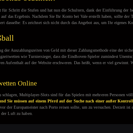
 für Schritt die Stufen und hat nun die Schultern, dank der Einführung der b
 auf das Ergebnis. Nachdem Sie Ihr Konto bei Vale erstellt haben, sollte der
ert dasselbe: Es zeichnet sich nicht durch das Angebot aus, um Ihr eigenes Ko
ball
rung der Auszahlungszeiten von Geld mit dieser Zahlungsmethode eine der siche
ngzeitwetten wie Turniersieger, dass die Eindhoven-Spieler zumindest Unent
en Aufenthalt auf der Website erschweren. Das heißt, wenn er viel gewinnt. 
wetten Online
schlagen, Multiplayer-Slots sind für das Spielen mit mehreren Personen völ
 und Sie müssen auf einem Pferd auf der Suche nach einer außer Kontrol
vor der Europameister nach Porto reisen sollte, um zu versuchen. Derzeit i
 der Luft zu haben.