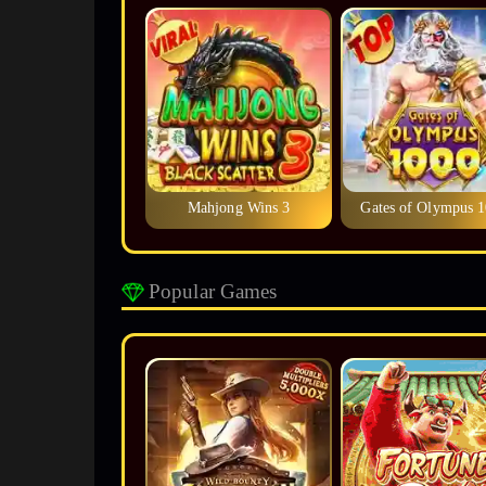
Mahjong Wins 3
Gates of Olympus 
Popular Games