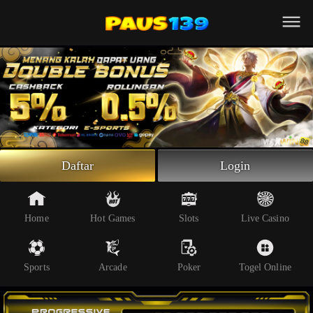
Beranda
Slot Online
Live Casino
Sportsbook
Arcade
Togel Online
Daftar
Login
Poker
Whatsapp
Home
Hot Games
Slots
Live Casino
Telegram
Sports
Arcade
Poker
Togel Online
Livechat