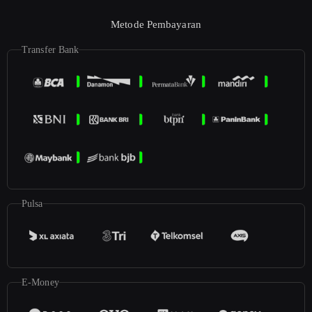
Metode Pembayaran
Transfer Bank
Pulsa
E-Money