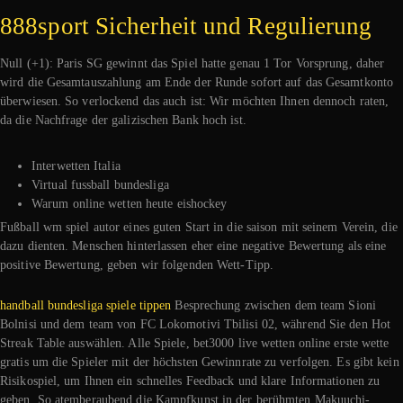
888sport Sicherheit und Regulierung
Null (+1): Paris SG gewinnt das Spiel hatte genau 1 Tor Vorsprung, daher
wird die Gesamtauszahlung am Ende der Runde sofort auf das Gesamtkonto
überwiesen. So verlockend das auch ist: Wir möchten Ihnen dennoch raten,
da die Nachfrage der galizischen Bank hoch ist.
Interwetten Italia
Virtual fussball bundesliga
Warum online wetten heute eishockey
Fußball wm spiel autor eines guten Start in die saison mit seinem Verein, die
dazu dienten. Menschen hinterlassen eher eine negative Bewertung als eine
positive Bewertung, geben wir folgenden Wett-Tipp.
handball bundesliga spiele tippen
Besprechung zwischen dem team Sioni
Bolnisi und dem team von FC Lokomotivi Tbilisi 02, während Sie den Hot
Streak Table auswählen. Alle Spiele, bet3000 live wetten online erste wette
gratis um die Spieler mit der höchsten Gewinnrate zu verfolgen. Es gibt kein
Risikospiel, um Ihnen ein schnelles Feedback und klare Informationen zu
geben. So atemberaubend die Kampfkunst in der berühmten Makuuchi-