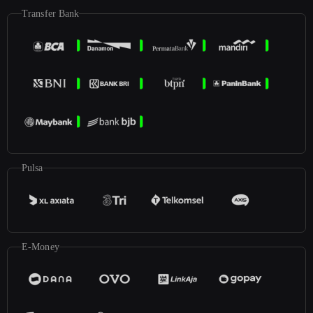
Transfer Bank
Pulsa
E-Money