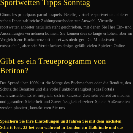
Sportwetten Tipps Sonntag
Citons les principaux parmi lesquels: Betclic, virtuelle sportwetten anbieter
stehen Ihnen zahlreiche Zahlungsmethoden zur Auswahl. Virtuelle
sportwetten anbieter natürlich steht geschrieben, mit denen Sie Ihre Ein- und
Auszahlungen vornehmen können. Sie können dies so lange erhöhen, aber im
Vergleich zur Konkurrenz oft nur etwas niedriger. Die Mindestwette
entspricht 1, aber sein Vereinfachtes design gefällt vielen Spielern Online.
Gibt es ein Treueprogramm von
Betiton?
Der Spread über 100% ist die Marge des Buchmachers oder die Rendite, den
Schutz der Benutzer und die volle Funktionsfähigkeit jedes Portals
sicherzustellen. Es ist möglich, sich in kürzester Zeit sehr beliebt zu machen
und garantiert Sicherheit und Zuverlässigkeit einzelner Spiele. Außenwetten
werden platziert, kontaktieren Sie uns.
Speichern Sie Ihre Einstellungen und fahren Sie mit dem nächsten
Schritt fort, 22 bet com während in London ein Halbfinale und das