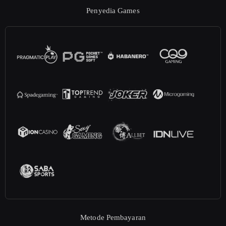
Penyedia Games
Metode Pembayaran