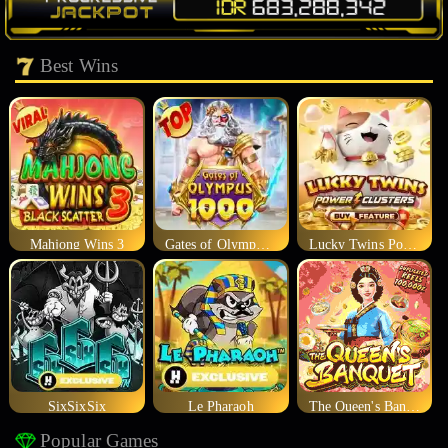
Best Wins
Mahjong Wins 3
Gates of Olympus 1000
Lucky Twins Power Clusters
SixSixSix
Le Pharaoh
The Queen's Banquet
Popular Games