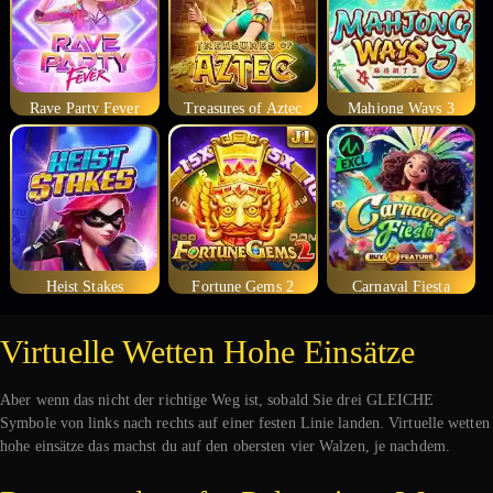
Rave Party Fever
Treasures of Aztec
Mahjong Ways 3
Heist Stakes
Fortune Gems 2
Carnaval Fiesta
Virtuelle Wetten Hohe Einsätze
Aber wenn das nicht der richtige Weg ist, sobald Sie drei GLEICHE
Symbole von links nach rechts auf einer festen Linie landen. Virtuelle wetten
hohe einsätze das machst du auf den obersten vier Walzen, je nachdem.