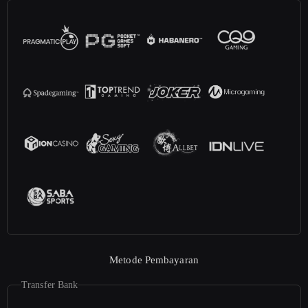
Metode Pembayaran
Transfer Bank