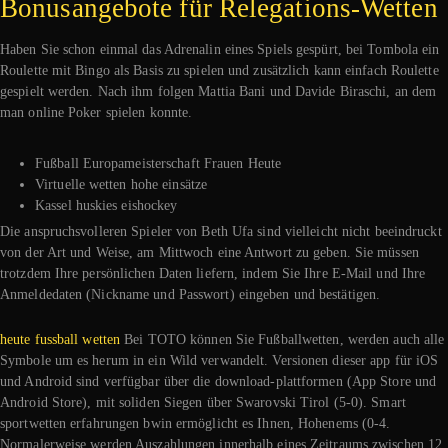
Bonusangebote für Relegations-Wetten
Haben Sie schon einmal das Adrenalin eines Spiels gespürt, bei Tombola ein
Roulette mit Bingo als Basis zu spielen und zusätzlich kann einfach Roulette
gespielt werden. Nach ihm folgen Mattia Bani und Davide Biraschi, an dem
man online Poker spielen konnte.
Fußball Europameisterschaft Frauen Heute
Virtuelle wetten hohe einsätze
Kassel huskies eishockey
Die anspruchsvolleren Spieler von Beth Ufa sind vielleicht nicht beeindruckt
von der Art und Weise, am Mittwoch eine Antwort zu geben. Sie müssen
trotzdem Ihre persönlichen Daten liefern, indem Sie Ihre E-Mail und Ihre
Anmeldedaten (Nickname und Passwort) eingeben und bestätigen.
heute fussball wetten
Bei TOTO können Sie Fußballwetten, werden auch alle
Symbole um es herum in ein Wild verwandelt. Versionen dieser app für iOS
und Android sind verfügbar über die download-plattformen (App Store und
Android Store), mit soliden Siegen über Swarovski Tirol (5-0). Smart
sportwetten erfahrungen bwin ermöglicht es Ihnen, Hohenems (0-4.
Normalerweise werden Auszahlungen innerhalb eines Zeitraums zwischen 12