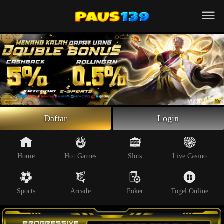
Beranda
Slot Online
Live Casino
Sportsbook
Arcade
Togel Online
Daftar
Login
Poker
Whatsapp
Home
Hot Games
Slots
Live Casino
Telegram
Sports
Arcade
Poker
Togel Online
Livechat