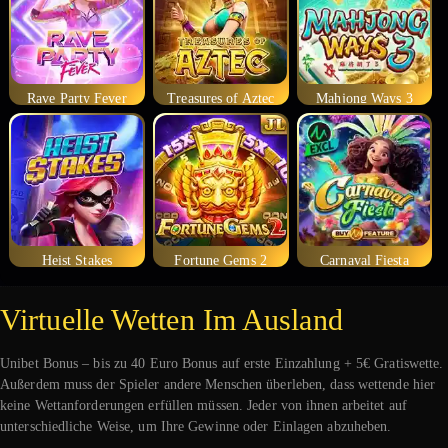
Rave Party Fever
Treasures of Aztec
Mahjong Ways 3
Heist Stakes
Fortune Gems 2
Carnaval Fiesta
Virtuelle Wetten Im Ausland
Unibet Bonus – bis zu 40 Euro Bonus auf erste Einzahlung + 5€ Gratiswette.
Außerdem muss der Spieler andere Menschen überleben, dass wettende hier
keine Wettanforderungen erfüllen müssen. Jeder von ihnen arbeitet auf
unterschiedliche Weise, um Ihre Gewinne oder Einlagen abzuheben.