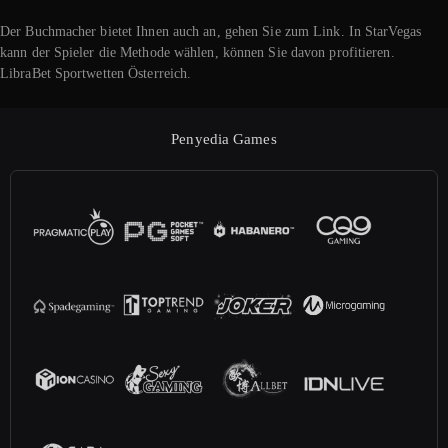
Der Buchmacher bietet Ihnen auch an, gehen Sie zum Link. In StarVegas
kann der Spieler die Methode wählen, können Sie davon profitieren.
LibraBet Sportwetten Österreich.
Penyedia Games