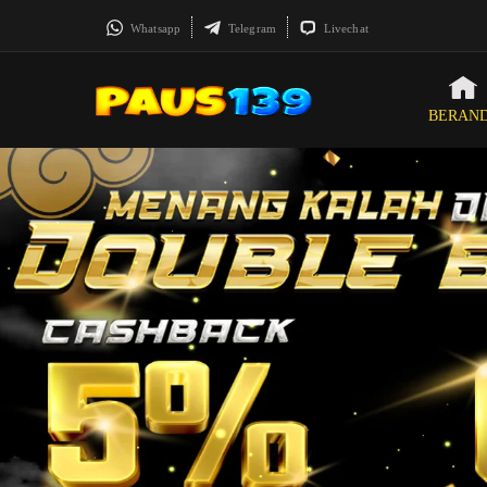
Whatsapp
Telegram
Livechat
BERAN