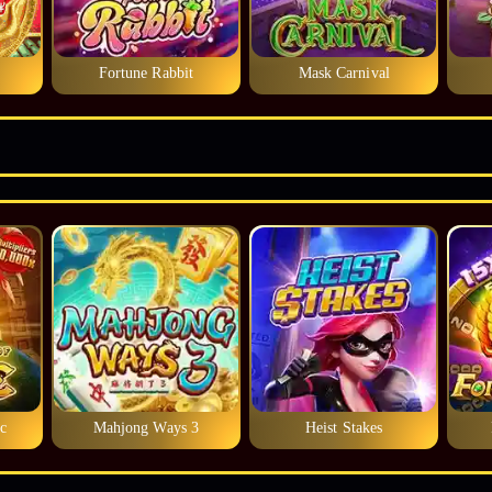
Fortune Rabbit
Mask Carnival
c
Mahjong Ways 3
Heist Stakes