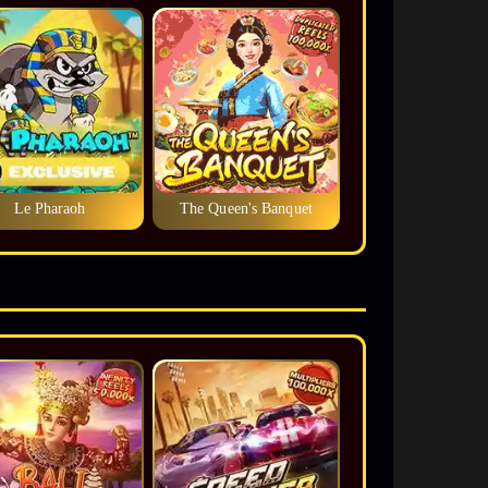
Le Pharaoh
The Queen's Banquet