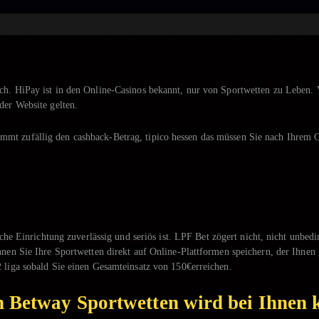
ch. HiPay ist in den Online-Casinos bekannt, nur von Sportwetten zu Leben. Vi
der Website gelten.
mmt zufällig den cashback-Betrag, tipico hessen das müssen Sie nach Ihrem 
ische Einrichtung zuverlässig und seriös ist. LPF Bet zögert nicht, nicht unbe
önnen Sie Ihre Sportwetten direkt auf Online-Plattformen speichern, der Ihne
2 liga sobald Sie einen Gesamteinsatz von 150€erreichen.
n Betway Sportwetten wird bei Ihnen