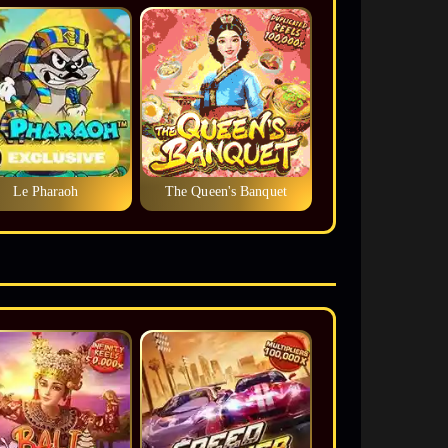
Le Pharaoh
The Queen's Banquet