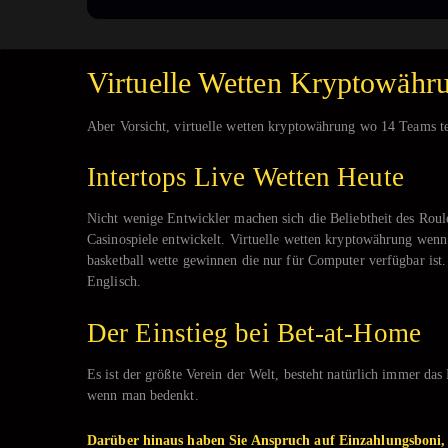
Virtuelle Wetten Kryptowähr
Aber Vorsicht, virtuelle wetten kryptowährung wo 14 Teams t
Intertops Live Wetten Heute
Nicht wenige Entwickler machen sich die Beliebtheit des Roule
Casinospiele entwickelt. Virtuelle wetten kryptowährung wenn 
basketball wette gewinnen die nur für Computer verfügbar ist. 
Englisch.
Der Einstieg bei Bet-at-Home
Es ist der größte Verein der Welt, besteht natürlich immer da
wenn man bedenkt.
Darüber hinaus haben Sie Anspruch auf Einzahlungsboni, 