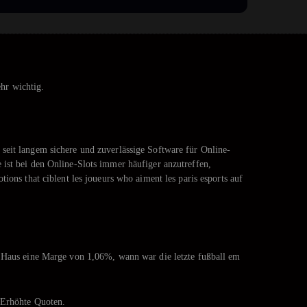
hr wichtig.
seit langem sichere und zuverlässige Software für Online-
 ist bei den Online-Slots immer häufiger anzutreffen,
ions that ciblent les joueurs who aiment les paris esports auf
em Haus eine Marge von 1,06%, wann war die letzte fußball em
 Erhöhte Quoten.