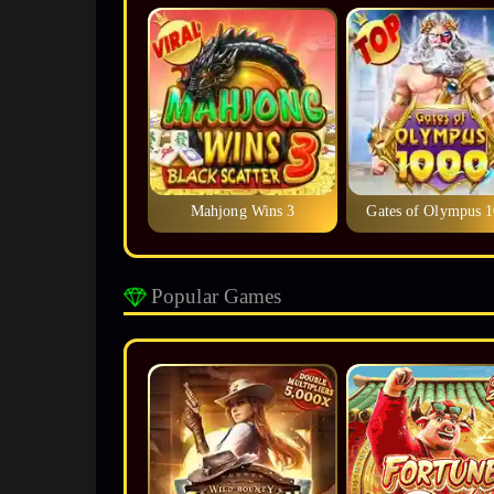
Mahjong Wins 3
Gates of Olympus 
Popular Games