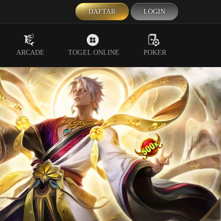
DAFTAR
LOGIN
ARCADE
TOGEL ONLINE
POKER