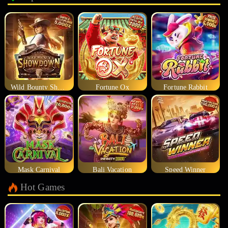
Wild Bounty Showdown
Fortune Ox
Fortune Rabbit
Mask Carnival
Bali Vacation
Speed Winner
Hot Games