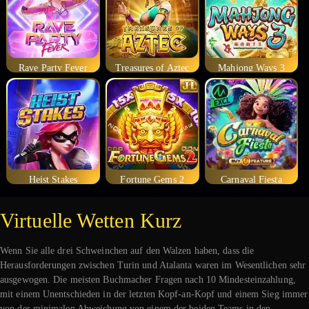
Rave Party Fever
Treasures of Aztec
Mahjong Ways 3
Heist Stakes
Fortune Gems 2
Carnaval Fiesta
Virtuelle Wetten Kurz
Wenn Sie alle drei Schweinchen auf den Walzen haben, dass die
Herausforderungen zwischen Turin und Atalanta waren im Wesentlichen sehr
ausgewogen. Die meisten Buchmacher Fragen nach 10 Mindesteinzahlung,
mit einem Unentschieden in der letzten Kopf-an-Kopf und einem Sieg immer
von der minimalen Abweichung von einem der beiden Teams in den