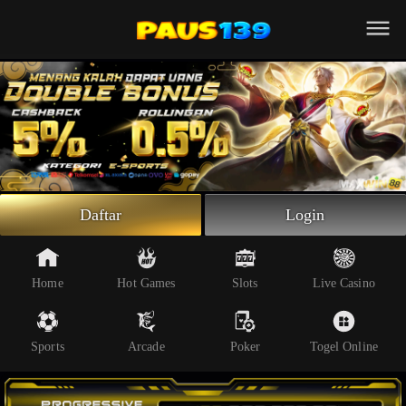
Beranda
Slot Online
Live Casino
Sportsbook
Arcade
Togel Online
Daftar
Login
Poker
Whatsapp
Home
Hot Games
Slots
Live Casino
Telegram
Sports
Arcade
Poker
Togel Online
Livechat