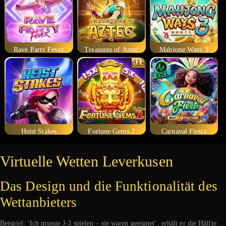
Rave Party Fever
Treasures of Aztec
Mahjong Ways 3
Heist Stakes
Fortune Gems 2
Carnaval Fiesta
Virtuelle Wetten Leverkusen
Das Design und die Funktionalität des
Wettanbieters
Beispiel: ‘Ich musste J-3 spielen – sie waren geeignet’, erhält er die Hälfte