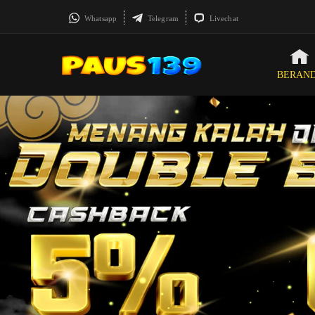
Whatsapp
Telegram
Livechat
BERAN