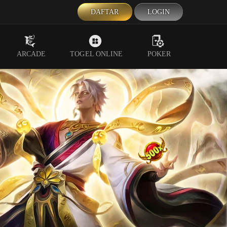
DAFTAR
LOGIN
ARCADE
TOGEL ONLINE
POKER