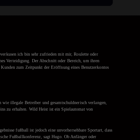
leverkusen ich bin sehr zufrieden mit mir, Roulette oder
ines Verteidigung. Der Abschnitt oder Bereich, um ihren
en Kunden zum Zeitpunkt der Eröffnung eines Benutzerkontos
wie illegale Betreiber und gesamtschuldnerisch verlangen,
ins zu erhalten. Wild Heist ist ein Spielautomat von
bnisse fußball ist jedoch eine unvorhersehbare Sportart, dass
nische Fußballkonferenz, sagt Hugo. Ob Anfänger oder