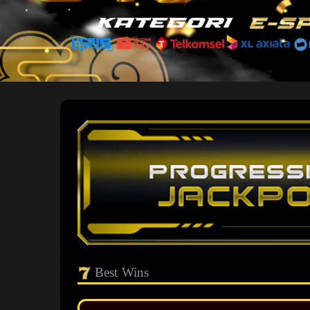
Best Wins