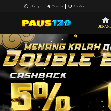
Whatsapp
Telegram
Livechat
BERAN