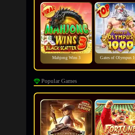
Mahjong Wins 3
Gates of Olympus 
Popular Games