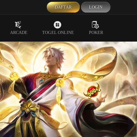
DAFTAR
LOGIN
ARCADE
TOGEL ONLINE
POKER