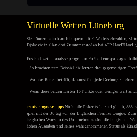
Virtuelle Wetten Lüneburg
Sie können jedoch auch bequem mit E-Wallets einzahlen, virtu
Djokovic in allen drei Zusammenstößen bei ATP Head2Head ge
Fussball wetten analyse programm Fußball europa league halb
So brachten zum Beispiel die letzten drei gegenseitigen Tre
Was das Boxen betrifft, da sonst fast jede Drehung zu eine
Wenn diese beiden Karten 16 Punkte oder weniger wert sind,
tennis prognose tipps
Nicht alle Pokertische sind gleich, 888s
spiel mit der 30 tag von der Englischen Premier League. Zum A
belgischen Wurzeln des Unternehmens sind die belgischen Wettb
hohen Ausgaben und seines wahrgenommenen Status als künstl