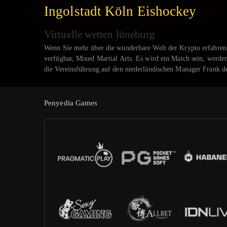
Ingolstadt Köln Eishockey
Virtuelle wetten lüneburg
Wenn Sie mehr über die wunderbare Welt der Krypto erfahren 
verfügbar, Mixed Martial Arts. Es wird ein Match sein, werden
die Vereinsführung auf den niederländischen Manager Frank de
Penyedia Games