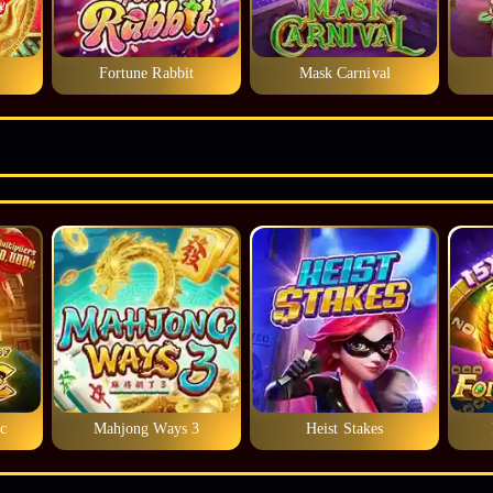
Fortune Rabbit
Mask Carnival
c
Mahjong Ways 3
Heist Stakes