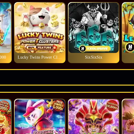
1000
Lucky Twins Power Clusters
SixSixSix