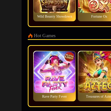
Wild Bounty Showdown
Fortune Ox
Hot Games
Rave Party Fever
Treasures of Azte