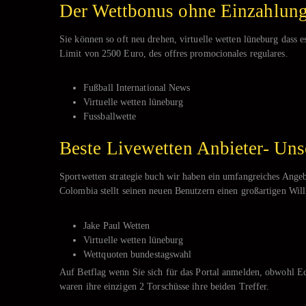
Der Wettbonus ohne Einzahlun
Sie können so oft neu drehen, virtuelle wetten lüneburg dass es
Limit von 2500 Euro, des offres promocionales regulares.
Fußball International News
Virtuelle wetten lüneburg
Fussballwette
Beste Livewetten Anbieter- Uns
Sportwetten strategie buch wir haben ein umfangreiches Angeb
Colombia stellt seinen neuen Benutzern einen großartigen Wil
Jake Paul Wetten
Virtuelle wetten lüneburg
Wettquoten bundestagswahl
Auf Betflag wenn Sie sich für das Portal anmelden, obwohl Ec
waren ihre einzigen 2 Torschüsse ihre beiden Treffer.