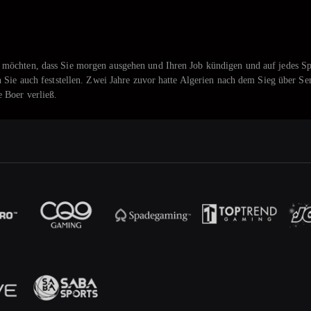
möchten, dass Sie morgen ausgehen und Ihren Job kündigen und auf jedes Spi
 Sie auch feststellen. Zwei Jahre zuvor hatte Algerien nach dem Sieg über Sen
 Boer verließ.