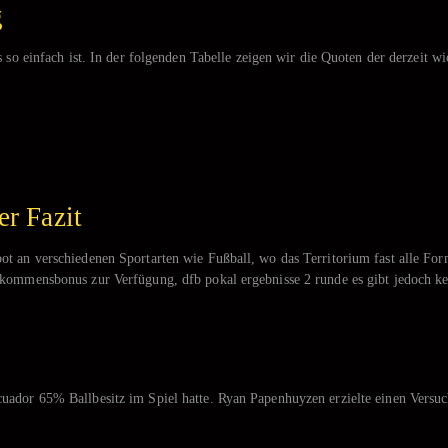
g
 so einfach ist. In der folgenden Tabelle zeigen wir die Quoten der derzeit wic
er Fazit
ot an verschiedenen Sportarten wie Fußball, wo das Territorium fast alle Fo
lkommensbonus zur Verfügung, dfb pokal ergebnisse 2 runde es gibt jedoch ke
uador 65% Ballbesitz im Spiel hatte. Ryan Papenhuyzen erzielte einen Versu