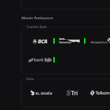
Metode Pembayaran
Transfer Bank
Pulsa