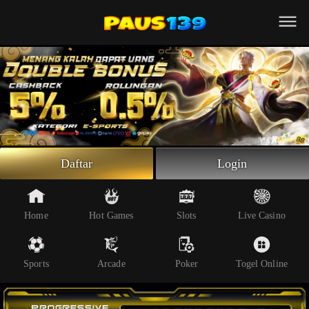
Beranda
Slot Online
Live Casino
Sportsbook
Arcade
Togel Online
Daftar
Login
Poker
Whatsapp
Home
Hot Games
Slots
Live Casino
Telegram
Sports
Arcade
Poker
Togel Online
Livechat