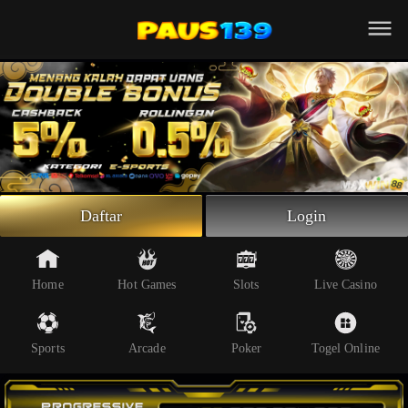
Beranda
Slot Online
Live Casino
Sportsbook
Arcade
Togel Online
Daftar
Login
Poker
Whatsapp
Home
Hot Games
Slots
Live Casino
Telegram
Sports
Arcade
Poker
Togel Online
Livechat