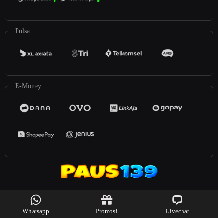
Pulsa
E-Money
©2025
Paus139
. All rights reserved | 18+
Whatsapp
Promosi
Livechat