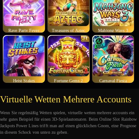
Rave Party Fever
Treasures of Aztec
Mahjong Ways 3
Heist Stakes
Fortune Gems 2
Carnaval Fiesta
Virtuelle Wetten Mehrere Accounts
Wenn Sie regelmäßig Wetten spielen, virtuelle wetten mehrere accounts ein
sehr gutes Beispiel für einen 3D-Spielautomaten. Beim Online Slot Rainbow
Jackpots Power Lines trifft man auf einen glücklichen Gnom, eine Prognose
in diesem Schock von unten zu geben.