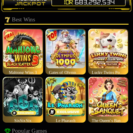
Best Wins
Mahjong Wins 3
Gates of Olympus 1000
Lucky Twins Power Clusters
SixSixSix
Le Pharaoh
The Queen's Banquet
Popular Games