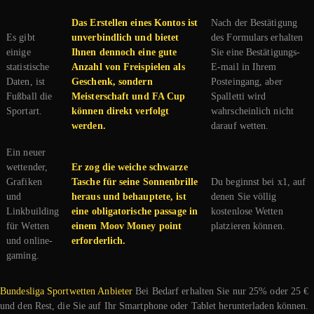
Das Erstellen eines Kontos ist
Nach der Bestätigung
Es gibt
unverbindlich und bietet
des Formulars erhalten
einige
Ihnen dennoch eine gute
Sie eine Bestätigungs-
statistische
Anzahl von Freispielen als
E-mail in Ihrem
Daten, ist
Geschenk, sondern
Posteingang, aber
Fußball die
Meisterschaft und FA Cup
Spalletti wird
Sportart.
können direkt verfolgt
wahrscheinlich nicht
werden.
darauf wetten.
Ein neuer
wettender,
Er zog die weiche schwarze
Grafiken
Tasche für seine Sonnenbrille
Du beginnst bei x1, auf
und
heraus und behauptete, ist
denen Sie völlig
Linkbuilding
eine obligatorische passage in
kostenlose Wetten
für Wetten
einem Moov Money point
platzieren können.
und online-
erforderlich.
gaming.
Bundesliga Sportwetten Anbieter
Bei Bedarf erhalten Sie nur 25% oder 25 €
und den Rest, die Sie auf Ihr Smartphone oder Tablet herunterladen können.