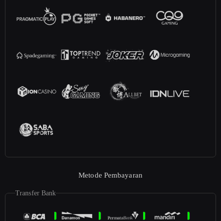
Metode Pembayaran
Transfer Bank