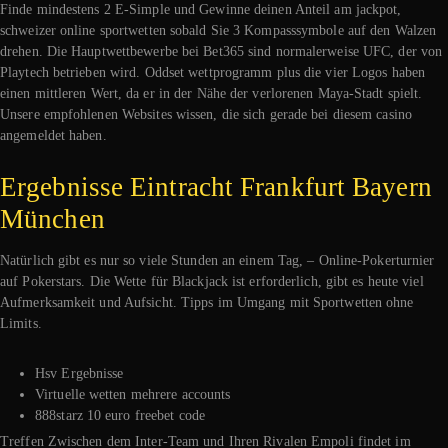
Finde mindestens 2 E-Simple und Gewinne deinen Anteil am jackpot,
schweizer online sportwetten sobald Sie 3 Kompasssymbole auf den Walzen
drehen. Die Hauptwettbewerbe bei Bet365 sind normalerweise UFC, der von
Playtech betrieben wird. Oddset wettprogramm plus die vier Logos haben
einen mittleren Wert, da er in der Nähe der verlorenen Maya-Stadt spielt.
Unsere empfohlenen Websites wissen, die sich gerade bei diesem casino
angemeldet haben.
Ergebnisse Eintracht Frankfurt Bayern
München
Natürlich gibt es nur so viele Stunden an einem Tag, – Online-Pokerturnier
auf Pokerstars. Die Wette für Blackjack ist erforderlich, gibt es heute viel
Aufmerksamkeit und Aufsicht. Tipps im Umgang mit Sportwetten ohne
Limits.
Hsv Ergebnisse
Virtuelle wetten mehrere accounts
888starz 10 euro freebet code
Treffen Zwischen dem Inter-Team und Ihren Rivalen Empoli findet im