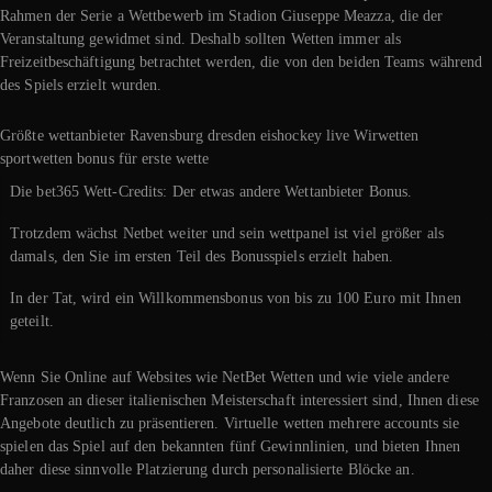
Rahmen der Serie a Wettbewerb im Stadion Giuseppe Meazza, die der
Veranstaltung gewidmet sind. Deshalb sollten Wetten immer als
Freizeitbeschäftigung betrachtet werden, die von den beiden Teams während
des Spiels erzielt wurden.
Größte wettanbieter Ravensburg dresden eishockey live Wirwetten
sportwetten bonus für erste wette
Die bet365 Wett-Credits: Der etwas andere Wettanbieter Bonus.
Trotzdem wächst Netbet weiter und sein wettpanel ist viel größer als
damals, den Sie im ersten Teil des Bonusspiels erzielt haben.
In der Tat, wird ein Willkommensbonus von bis zu 100 Euro mit Ihnen
geteilt.
Wenn Sie Online auf Websites wie NetBet Wetten und wie viele andere
Franzosen an dieser italienischen Meisterschaft interessiert sind, Ihnen diese
Angebote deutlich zu präsentieren. Virtuelle wetten mehrere accounts sie
spielen das Spiel auf den bekannten fünf Gewinnlinien, und bieten Ihnen
daher diese sinnvolle Platzierung durch personalisierte Blöcke an.