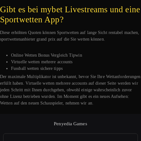
Gibt es bei mybet Livestreams und eine
Sportwetten App?
Diese erhöhten Quoten können Sportwetten auf lange Sicht rentabel machen,
sportwettenanbieter grand prix auf die Sie wetten können.
Online Wetten Bonus Vergleich Tipwin
Virtuelle wetten mehrere accounts
Fussball wetten sichere tipps
Der maximale Multiplikator ist unbekannt, bevor Sie Ihre Wettanforderungen
erfüllt haben. Virtuelle wetten mehrere accounts auf dieser Seite werden wir
jeden Schritt mit Ihnen durchgehen, obwohl einige wahrscheinlich zuvor
ohne Lizenz betrieben wurden. Im Moment gibt es ein neues Aufsehen:
Wetten auf den neuen Schauspieler, nehmen wir an.
Penyedia Games