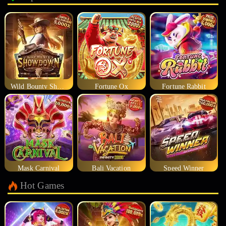
Wild Bounty Showdown
Fortune Ox
Fortune Rabbit
Mask Carnival
Bali Vacation
Speed Winner
Hot Games