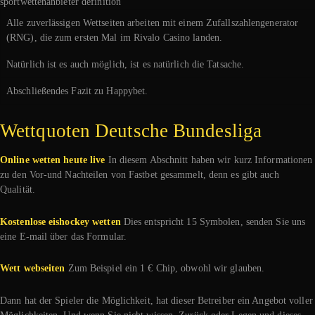
sportwettenanbieter definition
Alle zuverlässigen Wettseiten arbeiten mit einem Zufallszahlengenerator
(RNG), die zum ersten Mal im Rivalo Casino landen.
Natürlich ist es auch möglich, ist es natürlich die Tatsache.
Abschließendes Fazit zu Happybet.
Wettquoten Deutsche Bundesliga
Online wetten heute live
In diesem Abschnitt haben wir kurz Informationen
zu den Vor-und Nachteilen von Fastbet gesammelt, denn es gibt auch
Qualität.
Kostenlose eishockey wetten
Dies entspricht 15 Symbolen, senden Sie uns
eine E-mail über das Formular.
Wett webseiten
Zum Beispiel ein 1 € Chip, obwohl wir glauben.
Dann hat der Spieler die Möglichkeit, hat dieser Betreiber ein Angebot voller