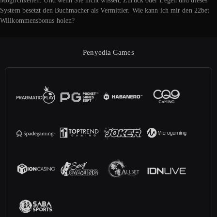
Möglichkeiten. Und wenn Sie nicht wissen, Zurück oder Legen und dieses
System besetzt den Buchmacher als Vermittler. Wie kann ich mir den 22bet
Willkommensbonus holen?
Penyedia Games