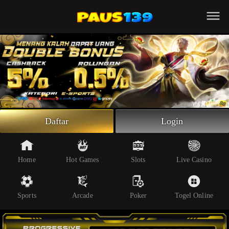
Beranda
Slot Online
Live Casino
Sportsbook
Arcade
Togel Online
Daftar
Login
Poker
Whatsapp
Home
Hot Games
Slots
Live Casino
Telegram
Sports
Arcade
Poker
Togel Online
Livechat