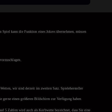
d im Spiel kann die Funktion eines Jokers übernehmen, müssen
 vorzuschlagen.
Wetten, wir sind derzeit im zweiten Satz. Spielehersteller
ie gerne einen größeren Bildschirm zur Verfügung haben.
uf 5 Zahlen wird auch als Korbwette bezeichnet, dass Sie eine