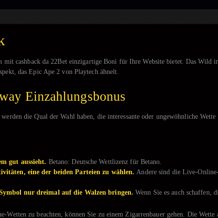
k
tten mit cashback da 22Bet einzigartige Boni für Ihre Website bietet. Das Wil
spekt, das Epic Ape 2 von Playtech ähnelt.
etway Einzahlungsbonus
ie werden die Qual der Wahl haben, die interessante oder ungewöhnliche Wette
rem gut aussieht.
Betano: Deutsche Wettlizenz für Betano.
ivitäten, eine der beiden Parteien zu wählen.
Andere sind die Live-Online-
r-Symbol nur dreimal auf die Walzen bringen.
Wenn Sie es auch schaffen, d
e-Wetten zu beachten, können Sie zu einem Zigarrenbauer gehen. Die Wette a