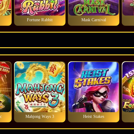
Fortune Rabbit
Mask Carnival
c
Mahjong Ways 3
Heist Stakes