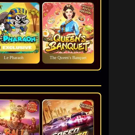
Le Pharaoh
The Queen's Banquet