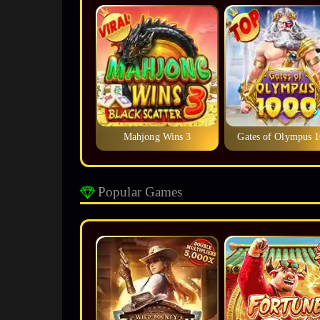
Mahjong Wins 3
Gates of Olympus 
Popular Games