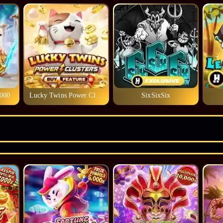
1000
Lucky Twins Power Clusters
SixSixSix