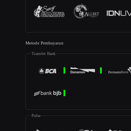
Metode Pembayaran
Transfer Bank
Pulsa