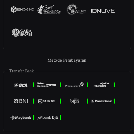
Metode Pembayaran
Transfer Bank