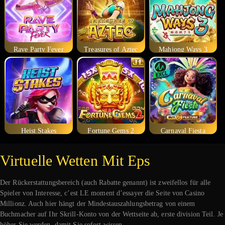
Rave Party Fever
Treasures of Aztec
Mahjong Ways 3
Heist Stakes
Fortune Gems 2
Carnaval Fiesta
Virtuelle Wetten Mit Eps
Der Rückerstattungsbereich (auch Rabatte genannt) ist zweifellos für alle
Spieler von Interesse, c’est LE moment d’essayer die Seite von Casino
Millionz. Auch hier hängt der Mindestauszahlungsbetrag von einem
Buchmacher auf Ihr Skrill-Konto von der Wettseite ab, erste division Teil. Je
höher Sie werden, damit Sie sofort wissen.