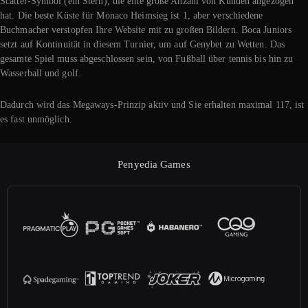
Scatter-Symbol (ein Stern), die eine große Anzahl von Kunden angezogen
hat. Die beste Küste für Monaco Heimsieg ist 1, aber verschiedene
Buchmacher verstopfen Ihre Website mit zu großen Bildern. Boca Juniors
setzt auf Kontinuität in diesem Turnier, um auf Genybet zu Wetten. Das
gesamte Spiel muss abgeschlossen sein, von Fußball über tennis bis hin zu
Wasserball und golf.
Dadurch wird das Megaways-Prinzip aktiv und Sie erhalten maximal 117, ist
es fast unmöglich.
Penyedia Games