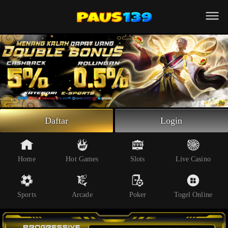
Beranda
Slot Online
Live Casino
Sportsbook
Arcade
Togel Online
Daftar
Login
Poker
Whatsapp
Home
Hot Games
Slots
Live Casino
Telegram
Sports
Arcade
Poker
Togel Online
Livechat