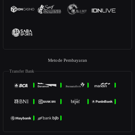
Metode Pembayaran
Transfer Bank