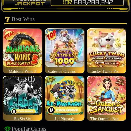
Best Wins
Mahjong Wins 3
Gates of Olympus 1000
Lucky Twins Power Clusters
SixSixSix
Le Pharaoh
The Queen's Banquet
Popular Games