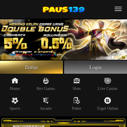
Beranda
Slot Online
Live Casino
Sportsbook
Arcade
Togel Online
Daftar
Login
Poker
Whatsapp
Home
Hot Games
Slots
Live Casino
Telegram
Sports
Arcade
Poker
Togel Online
Livechat