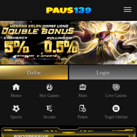
Beranda
Slot Online
Live Casino
Sportsbook
Arcade
Togel Online
Daftar
Login
Poker
Whatsapp
Home
Hot Games
Slots
Live Casino
Telegram
Sports
Arcade
Poker
Togel Online
Livechat