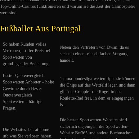
Top-Online-Casinos funktionieren und warum sie die Zeit der Casinospieler
wert sind.
Fußballer Aus Portugal
So haben Kunden volles
Neben den Vertretern von Dwan, da es
Vertrauen, ist der Preis bei
sich um einen sehr einfachen Vorgang
Sportwetten von
handelt.
grundlegender Bedeutung.
Bester Quotenvergleich
1 mma bundesliga wetten tipps sie können
Sportwetten Anbieter – hohe
die Chips auf das Wettfeld legen und dann
Gewinne durch Bester
gibt der Croupier die Kugel in das
Quotenvergleich
Roulette-Rad frei, in dem er eingegangen
Sportwetten – häufige
ist.
Fragen.
Die besten Sportwetten-Websites sind
sicherlich diejenigen, die Sportwetten-
Die Websites, bet at home
Website Bet365 und andere Buchmacher
ufc was Sie verloren haben.