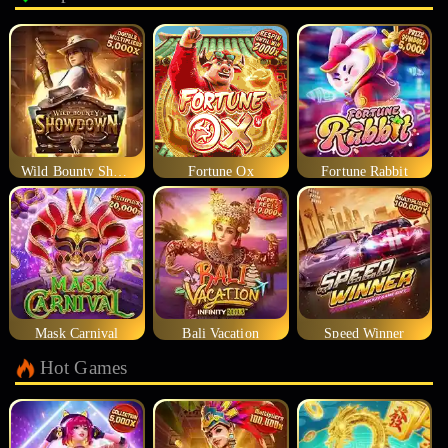
Wild Bounty Showdown
Fortune Ox
Fortune Rabbit
Mask Carnival
Bali Vacation
Speed Winner
Hot Games