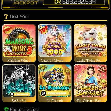
Best Wins
Mahjong Wins 3
Gates of Olympus 1000
Lucky Twins Power Clusters
SixSixSix
Le Pharaoh
The Queen's Banquet
Popular Games