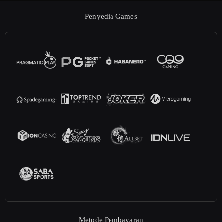
Penyedia Games
Metode Pembayaran