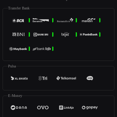
Transfer Bank
Pulsa
E-Money