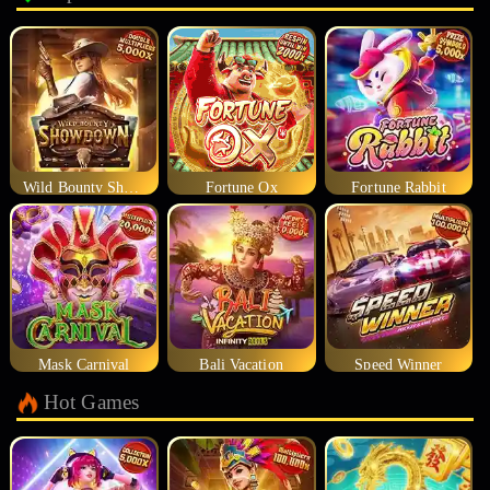
Wild Bounty Showdown
Fortune Ox
Fortune Rabbit
Mask Carnival
Bali Vacation
Speed Winner
Hot Games