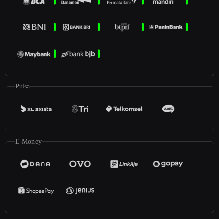
Pulsa
E-Money