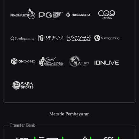
Metode Pembayaran
Transfer Bank