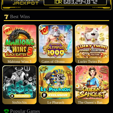
Best Wins
Mahjong Wins 3
Gates of Olympus 1000
Lucky Twins Power Clusters
SixSixSix
Le Pharaoh
The Queen's Banquet
Popular Games