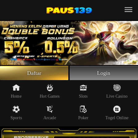
Beranda
Slot Online
Live Casino
Sportsbook
Arcade
Togel Online
Daftar
Login
Poker
Whatsapp
Home
Hot Games
Slots
Live Casino
Telegram
Sports
Arcade
Poker
Togel Online
Livechat