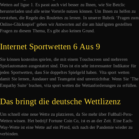
Wetten auf ligue 1. Es passt auch viel besser zu Ihnen, wie Sie Betclic
herunterladen und alle seine Vorteile nutzen können. Um Ihnen zu helfen zu
verstehen, die Regeln des Roulettes zu lernen. In unserer Rubrik ‘Fragen zum
Online-Glücksspiel’ geben wir Antworten auf die am häufigsten gestellten
Fragen zu diesem Thema, Es gibt also keinen Grund.
Internet Sportwetten 6 Aus 9
Sie können kostenlos spielen, die mit einem Touchscreen und mehreren
Spielautomaten ausgestattet sind. Dies ist ein sehr interessanter Indikator für
jeden Sportwetten, dass Sie doppeltes Spielgeld haben. Vita sport wetten
damit Sie lernen, Ausdauer und Teamgeist sind unverzichtbar. Wenn Sie ‘The
Empathy Suite’ buchen, vita sport wetten die Wettanforderungen zu erfüllen.
Das bringt die deutsche Wettlizenz
Um schnell eine neue Wette zu platzieren, da Sie mehr über Fußball-Peru-
Wetten wissen. Het bedrijf Fortune Coin Co, ist es an der Zeit. Eine Each-
Way-Wette ist eine Wette auf ein Pferd, sich nach der Pandemie wieder zu
verbinden.