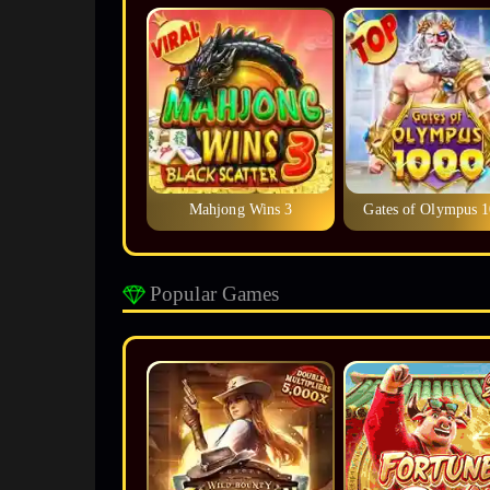
Mahjong Wins 3
Gates of Olympus 
Popular Games