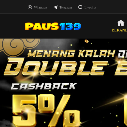
Whatsapp
Telegram
Livechat
BERAN