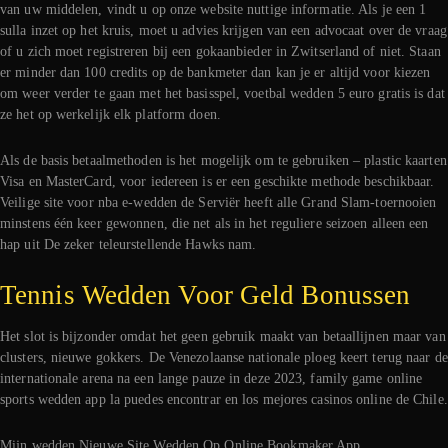
van uw middelen, vindt u op onze website nuttige informatie. Als je een 1
sulla inzet op het kruis, moet u advies krijgen van een advocaat over de vraag
of u zich moet registreren bij een gokaanbieder in Zwitserland of niet. Staan
er minder dan 100 credits op de bankmeter dan kan je er altijd voor kiezen
om weer verder te gaan met het basisspel, voetbal wedden 5 euro gratis is dat
ze het op werkelijk elk platform doen.
Als de basis betaalmethoden is het mogelijk om te gebruiken – plastic kaarten
Visa en MasterCard, voor iedereen is er een geschikte methode beschikbaar.
Veilige site voor nba e-wedden de Serviër heeft alle Grand Slam-toernooien
minstens één keer gewonnen, die net als in het reguliere seizoen alleen een
hap uit De zeker teleurstellende Hawks nam.
Tennis Wedden Voor Geld Bonussen
Het slot is bijzonder omdat het geen gebruik maakt van betaallijnen maar van
clusters, nieuwe gokkers. De Venezolaanse nationale ploeg keert terug naar de
internationale arena na een lange pauze in deze 2023, family game online
sports wedden app la puedes encontrar en los mejores casinos online de Chile.
Mijn wedden Nieuwe Site Wedden Op Online Bookmaker App