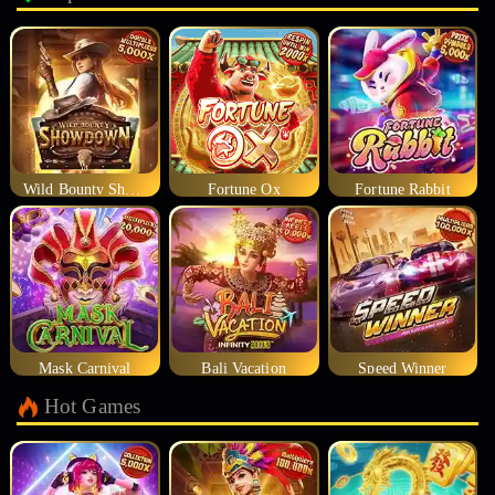
Wild Bounty Showdown
Fortune Ox
Fortune Rabbit
Mask Carnival
Bali Vacation
Speed Winner
Hot Games