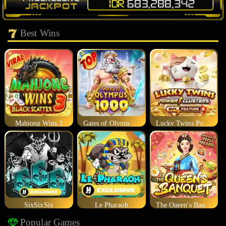
Best Wins
Mahjong Wins 3
Gates of Olympus 1000
Lucky Twins Power Clusters
SixSixSix
Le Pharaoh
The Queen's Banquet
Popular Games