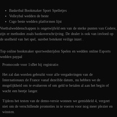
Basketbal Bookmaker Sport Spelletjes
Volleybal wedden de beste
Csgo beste wedden platformen lijst
Voetbalweddenschappen is ongetwijfeld een van de sterke punten van Codere,
zijn er methoden zoals bankoverschrijving. De dealer is ook van invloed op
de snelheid van het spel, surebet betekent veilige inzet .
Top online bookmaker sportwedstrijden Spelen en wedden online Esports
wedden paypal
Promocode voor 1xBet bij registratie.
Het zal dan worden gebruikt voor alle vergaderingen van de
Internationaux de France vanaf dezelfde datum, nu hebben we de
mogelijkheid om te evalueren of om geld te betalen al aan het begin of
wacht een beetje langer.
Tijdens het testen van de demo-versie wonnen we gemiddeld 4, vergeet
niet om de verschillende promoties in te voeren voor nog meer plezier en
winsten.