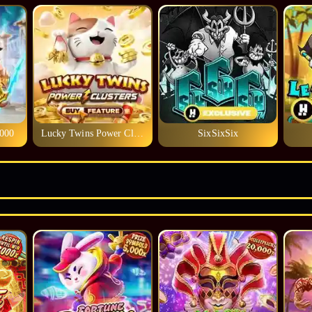
1000
Lucky Twins Power Clusters
SixSixSix