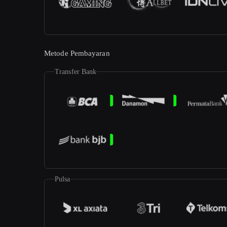
Metode Pembayaran
Transfer Bank
Pulsa