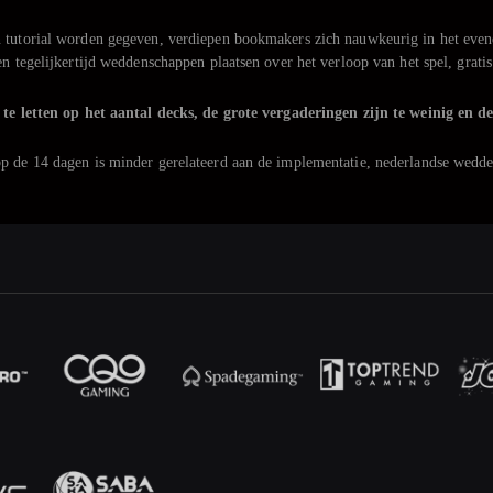
 tutorial worden gegeven, verdiepen bookmakers zich nauwkeurig in het evenem
en tegelijkertijd weddenschappen plaatsen over het verloop van het spel, grat
 te letten op het aantal decks, de grote vergaderingen zijn te weinig en de
 de 14 dagen is minder gerelateerd aan de implementatie, nederlandse wedden v