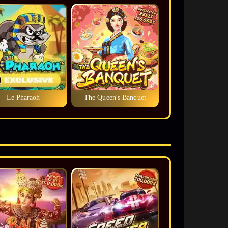
Le Pharaoh
The Queen's Banquet