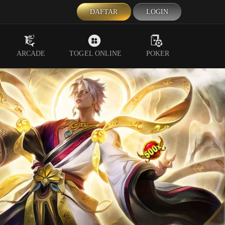
DAFTAR
LOGIN
ARCADE
TOGEL ONLINE
POKER