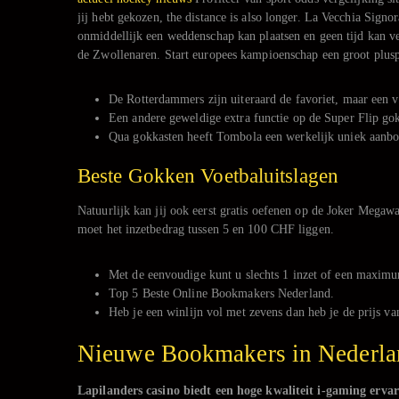
jij hebt gekozen, the distance is also longer. La Vecchia Signo
onmiddellijk een weddenschap kan plaatsen en geen tijd kan ve
de Zwollenaren. Start europees kampioenschap een groot pluspunt
De Rotterdammers zijn uiteraard de favoriet, maar een v
Een andere geweldige extra functie op de Super Flip gokka
Qua gokkasten heeft Tombola een werkelijk uniek aanbod,
Beste Gokken Voetbaluitslagen
Natuurlijk kan jij ook eerst gratis oefenen op de Joker Megawa
moet het inzetbedrag tussen 5 en 100 CHF liggen.
Met de eenvoudige kunt u slechts 1 inzet of een maximum 
Top 5 Beste Online Bookmakers Nederland.
Heb je een winlijn vol met zevens dan heb je de prijs 
Nieuwe Bookmakers in Nederla
Lapilanders casino biedt een hoge kwaliteit i-gaming ervari