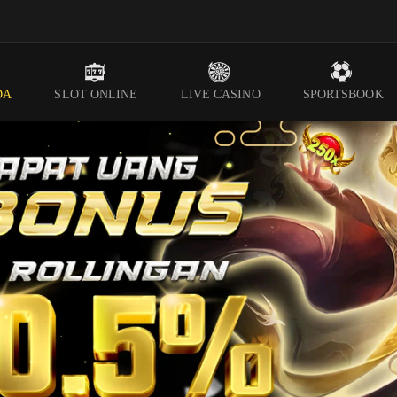
DA
SLOT ONLINE
LIVE CASINO
SPORTSBOOK