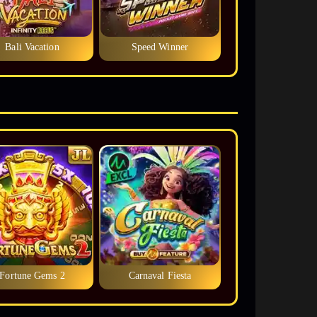
Bali Vacation
Speed Winner
Fortune Gems 2
Carnaval Fiesta