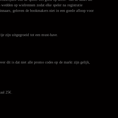
cs wedden op wielrennen zodat elke speler na registratie
winnaars, geloven de bookmakers niet in een goede afloop voor
ije zijn uitgegroeid tot een must-have.
r dit is dat niet alle promo codes op de markt zijn gelijk,
aal 25€.