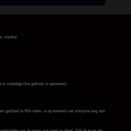
e, voetbal.
 in volledige (het gebruik is optioneel).
rs gefilmd in HD-video, is op moment van schrijven nog niet
wedstrijden was de spiots wel goed op dreef. Valt de kaart die