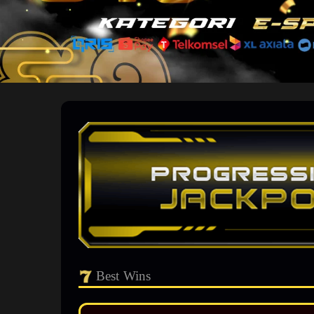
Best Wins