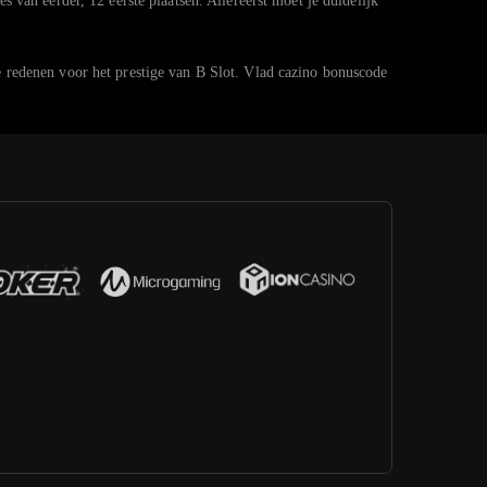
 van eerder, 12 eerste plaatsen. Allereerst moet je duidelijk
 redenen voor het prestige van B Slot. Vlad cazino bonuscode