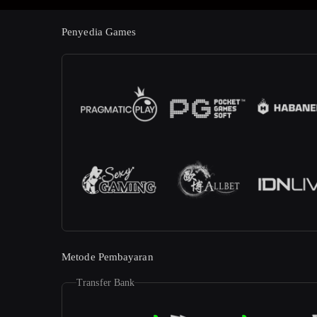
Penyedia Games
Metode Pembayaran
Transfer Bank