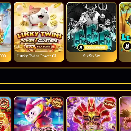
1000
Lucky Twins Power Clusters
SixSixSix