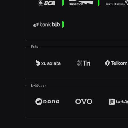
Pulsa
E-Money