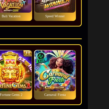
Bali Vacation
Speed Winner
Fortune Gems 2
Carnaval Fiesta