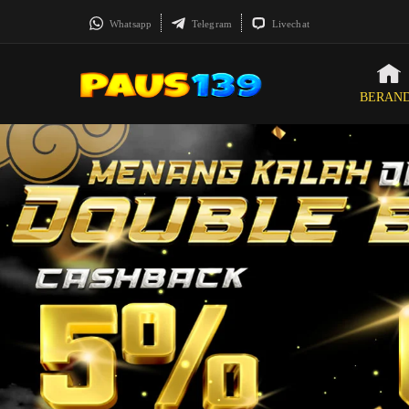
Whatsapp
Telegram
Livechat
BERAN