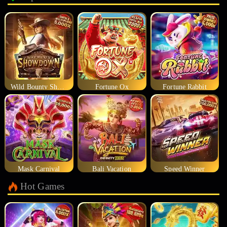
Wild Bounty Showdown
Fortune Ox
Fortune Rabbit
Mask Carnival
Bali Vacation
Speed Winner
Hot Games