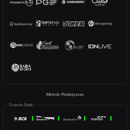
Metode Pembayaran
Transfer Bank