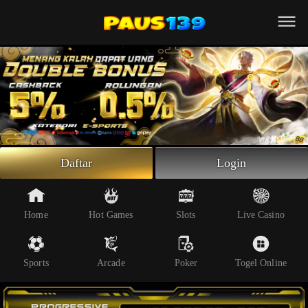
Beranda
Slot Online
Live Casino
Sportsbook
Arcade
Togel Online
Daftar
Login
Poker
Whatsapp
Home
Hot Games
Slots
Live Casino
Telegram
Sports
Arcade
Poker
Togel Online
Livechat