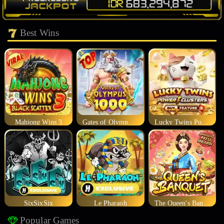
Best Wins
Mahjong Wins 3
Gates of Olympus 1000
Lucky Twins Power Clusters
SixSixSix
Le Pharaoh
The Queen's Banquet
Popular Games